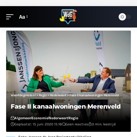
Aa
Weertdegekste.nl
>
Regio
>
Nederweert
>
Fase II kanaalwoningen Merenveld
Fase II kanaalwoningen Merenveld
Algemeen
Economie
Nederweert
Regio
Geplaatst: 15 juni 2020 15:16
Geen reacties
3 min. leestijd
Foto: Janssen de Jong Projectontwikkeling