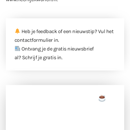
Heb je feedback of een nieuwstip? Vul
het
contactformulier
in.
Ontvang je de gratis nieuwsbrief
al?
Schrijf je gratis in
.
Doneer een tas koffie
Doneer het WdG-team een kop koffie en
ondersteun hun inzet voor dagelijks gratis
berichtgeving. Dank je wel alvast!