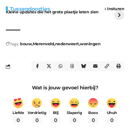
Extra bouwmateriaal
Tunnels blijven een
Tussendoortjes
Insturen
voor kabouters
uitdaging
Kleine updates die het grote plaatje laten zien
bouw
Merenveld
nederweert
woningen
Tags:
Wat is jouw gevoel hierbij?
Liefde
Verdrietig
Blij
Slaperig
Boos
Uhuh
0
0
0
0
0
0