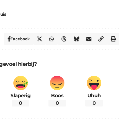
ouis
Facebook
gevoel hierbij?
Slaperig
Boos
Uhuh
0
0
0