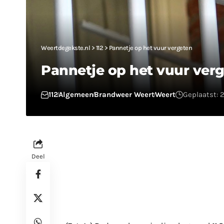
Weertdegekste.nl
>
112
>
Pannetje op het vuur vergeten
Pannetje op het vuur ver
112
Algemeen
Brandweer Weert
Weert
Geplaatst: 2
Deel