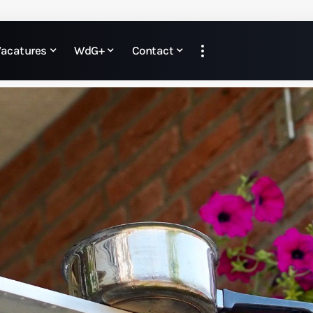
Vacatures
WdG+
Contact