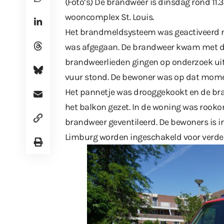
(Foto’s) De brandweer is dinsdag rond 11
wooncomplex St. Louis.
Het brandmeldsysteem was geactiveerd 
was afgegaan. De brandweer kwam met de S
brandweerlieden gingen op onderzoek uit
vuur stond. De bewoner was op dat momen
Het pannetje was drooggekookt en de bra
het balkon gezet. In de woning was rooko
brandweer geventileerd. De bewoners is i
Limburg worden ingeschakeld voor verde