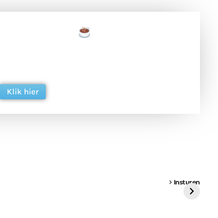
een tas koffie
 en ondersteun hun inzet voor dagelijks gratis
ing. Dank je wel alvast!
Klik hier
een
Weer een
Luchtballon boven
Ni
vrachtwagen vast
Weert
ge
Insturen
St