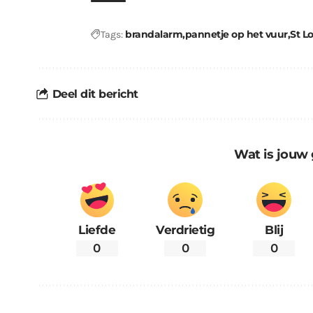
brandalarm
pannetje op het vuur
St L
Tags:
Deel dit bericht
Wat is jouw 
Liefde
Verdrietig
Blij
0
0
0