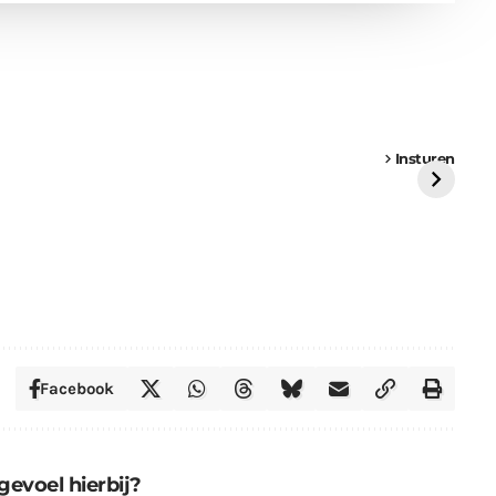
een
Weer een
Luchtballon boven
Ni
vrachtwagen vast
Weert
ge
Insturen
St
Facebook
gevoel hierbij?