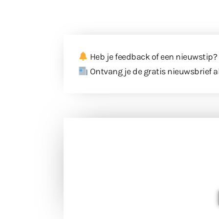
Heb je feedback of een nieuwstip?
Ontvang je de gratis nieuwsbrief a
Doneer 
Doneer het WdG-team een kop koffie
berichtgev