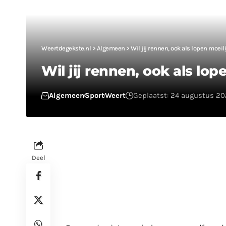
Weertdegekste.nl
>
Algemeen
>
Wil jij rennen, ook als lopen moeil
Wil jij rennen, ook als lo
Algemeen
Sport
Weert
Geplaatst: 24 augustus 20
Deel