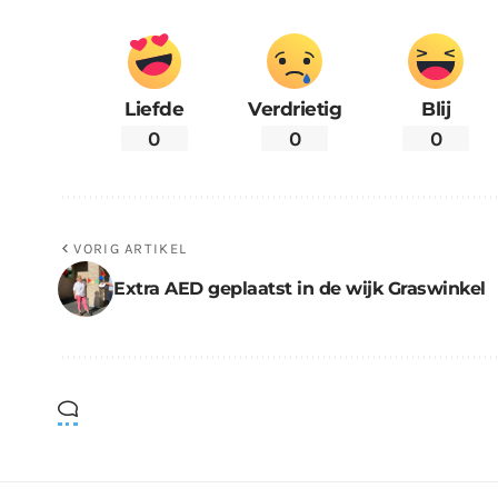
Liefde
Verdrietig
Blij
0
0
0
VORIG ARTIKEL
Extra AED geplaatst in de wijk Graswinkel