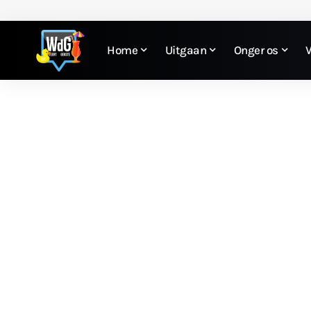
Home
Uitgaan
Onger os