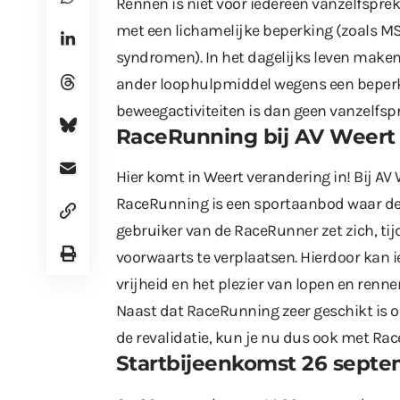
Rennen is niet voor iedereen vanzelfspre
met een lichamelijke beperking (zoals MS
syndromen). In het dagelijks leven maken z
ander loophulpmiddel wegens een beperk
beweegactiviteiten is dan geen vanzelfsp
RaceRunning bij AV Weert
Hier komt in Weert verandering in! Bij A
RaceRunning is een sportaanbod waar de
gebruiker van de RaceRunner zet zich, ti
voorwaarts te verplaatsen. Hierdoor kan ie
vrijheid en het plezier van lopen en renne
Naast dat RaceRunning zeer geschikt is om 
de revalidatie, kun je nu dus ook met Rac
Startbijeenkomst 26 sept