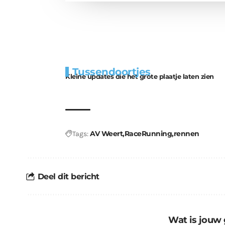
Extra
Tunnels blijven 
Tussendoortjes
bouwmateriaal voor
uitdaging
Kleine updates die het grote plaatje laten zien
kabouters
AV Weert
RaceRunning
rennen
Tags:
Deel dit bericht
Wat is jouw 