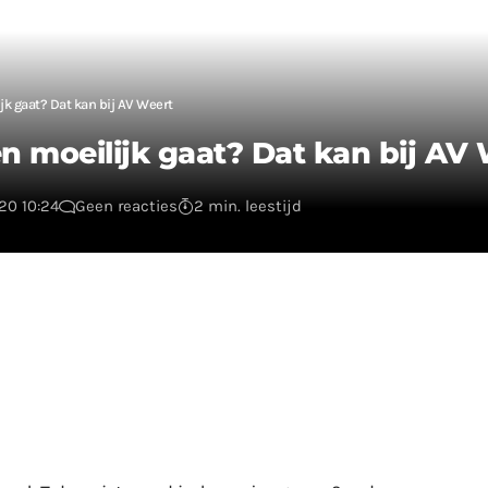
ijk gaat? Dat kan bij AV Weert
pen moeilijk gaat? Dat kan bij AV
20 10:24
Geen reacties
2 min. leestijd