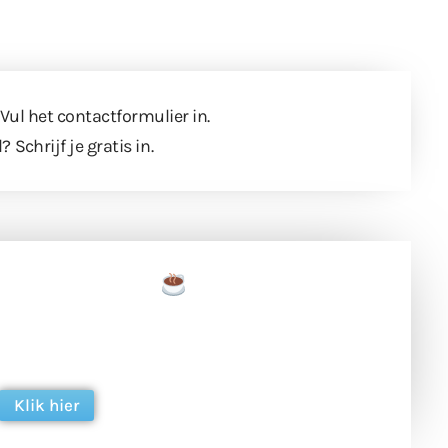
 Vul
het contactformulier
in.
l?
Schrijf je gratis in
.
een tas koffie
 en ondersteun hun inzet voor dagelijks gratis
ing. Dank je wel alvast!
Klik hier