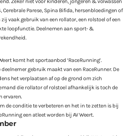
kend. Zeker niet voor kinderen, jongeren & volwassen
, Cerebrale Parese, Spina Bifida, hersenbloedingen of
ij vaak gebruik van een rollator, een rolstoel of een
te loopfunctie. Deelnemen aan sport- &
rekendheid.
V Weert komt het sportaanbod ‘RaceRunning’.
 deelnemer gebruik maakt van een RaceRunner. De
jdens het verplaatsen af op de grond om zich
mand die rollator of rolstoel afhankelijk is toch de
n ervaren.
de conditie te verbeteren en het in te zetten is bij
eRunning een atleet worden bij AV Weert.
ember