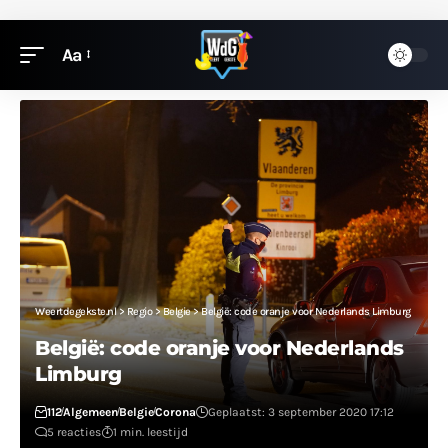
Aa
Weertdegekste.nl
>
Regio
>
Belgie
>
België: code oranje voor Nederlands Limburg
België: code oranje voor Nederlands
Limburg
112
Algemeen
Belgie
Corona
Geplaatst: 3 september 2020 17:12
5 reacties
1 min. leestijd