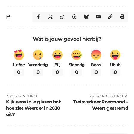
Wat is jouw gevoel hierbij?
Liefde
Verdrietig
Blij
Slaperig
Boos
Uhuh
0
0
0
0
0
0
VORIG ARTIKEL
VOLGEND ARTIKEL
Kijk eens in je glazen bol:
Treinverkeer Roermond –
hoe ziet Weert er in 2030
Weert gestremd
uit?