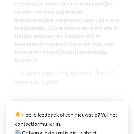
een oranje zone. Niet noodzakelijke
reizen worden afgeraden.
Noodzakelijke verplaatsingen zijn wel
toegestaan. Zoals Nederlanders die in
België werken en Belgen die in
Nederland werken. Gebruik dan een
formulier:
https://t.co/i6ReaMBrpL
#corona
— Veiligheidsregio Limburg-Noord (@vr_ln)
September 3, 2020
Heb je feedback of een nieuwstip? Vul
het
contactformulier
in.
Ontvang je de gratis nieuwsbrief