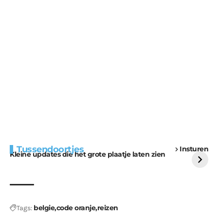
Extra bouwmateriaal
Tunnels blijven een
Tussendoortjes
Insturen
voor kabouters
uitdaging
Kleine updates die het grote plaatje laten zien
belgie
code oranje
reizen
Tags: