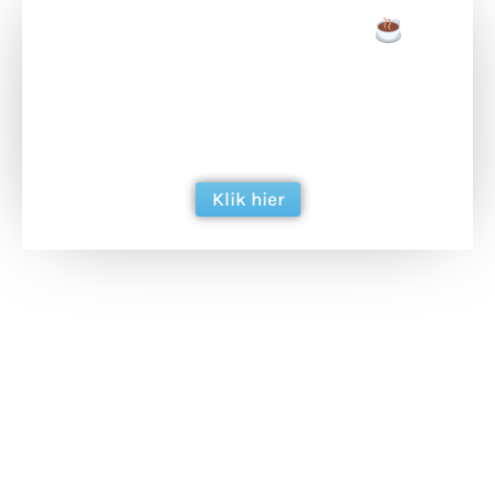
Doneer een tas koffie
Doneer het WdG-team een kop koffie en
ondersteun hun inzet voor dagelijks gratis
berichtgeving. Dank je wel alvast!
Klik hier