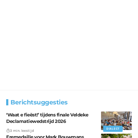
Berichtsuggesties
‘Waat e fieëst!’ tijdens finale Veldeke
Declamatiewedstrijd 2026
DIALECT
3 min. leestijd
Eremedaille voor Mark Bouwmans