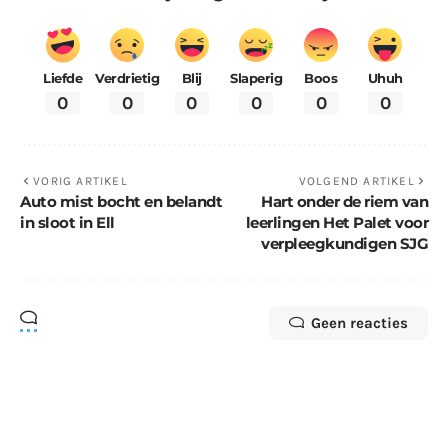
Liefde
Verdrietig
Blij
Slaperig
Boos
Uhuh
0
0
0
0
0
0
VORIG ARTIKEL
VOLGEND ARTIKEL
Auto mist bocht en belandt
Hart onder de riem van
in sloot in Ell
leerlingen Het Palet voor
verpleegkundigen SJG
Geen reacties