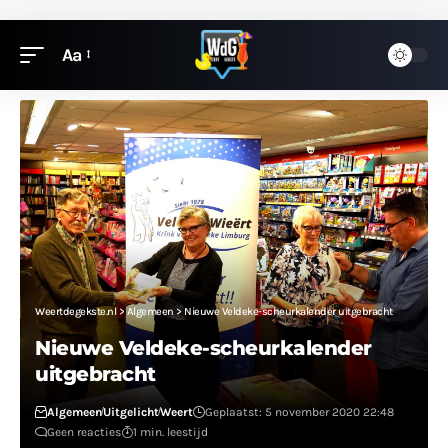
Aa
Weertdegekste.nl
>
Algemeen
>
Nieuwe Veldeke-scheurkalender uitgebracht
Nieuwe Veldeke-scheurkalender
uitgebracht
Algemeen
Uitgelicht
Weert
Geplaatst: 5 november 2020 22:48
Geen reacties
1 min. leestijd