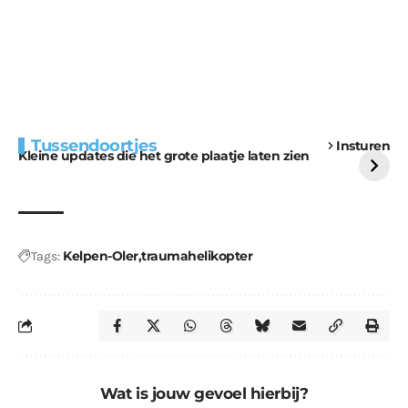
Extra bouwmateriaal
Tunnels blijven een
Tussendoortjes
Insturen
voor kabouters
uitdaging
Kleine updates die het grote plaatje laten zien
Kelpen-Oler
traumahelikopter
Tags:
Wat is jouw gevoel hierbij?