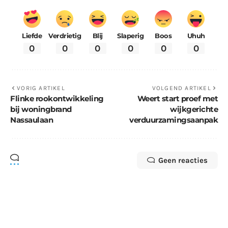
Liefde
Verdrietig
Blij
Slaperig
Boos
Uhuh
0
0
0
0
0
0
VORIG ARTIKEL
VOLGEND ARTIKEL
Flinke rookontwikkeling
Weert start proef met
bij woningbrand
wijkgerichte
Nassaulaan
verduurzamingsaanpak
Geen reacties