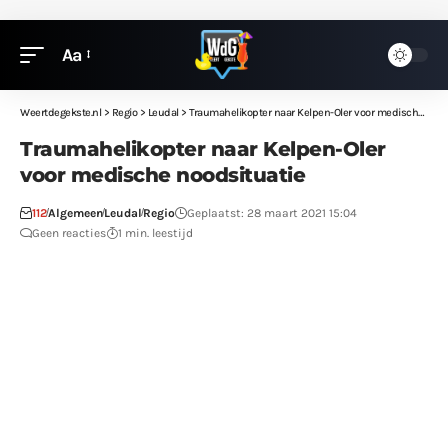
Aa
Weertdegekste.nl
>
Regio
>
Leudal
>
Traumahelikopter naar Kelpen-Oler voor medische noodsituatie
Traumahelikopter naar Kelpen-Oler
voor medische noodsituatie
112
Algemeen
Leudal
Regio
Geplaatst: 28 maart 2021 15:04
Geen reacties
1 min. leestijd