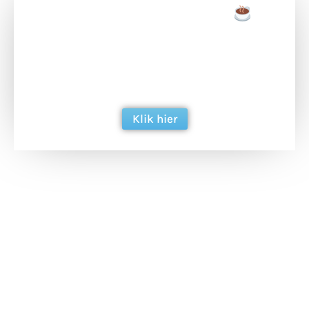
Doneer een tas koffie
Doneer het WdG-team een kop koffie en
ondersteun hun inzet voor dagelijks gratis
berichtgeving. Dank je wel alvast!
Klik hier