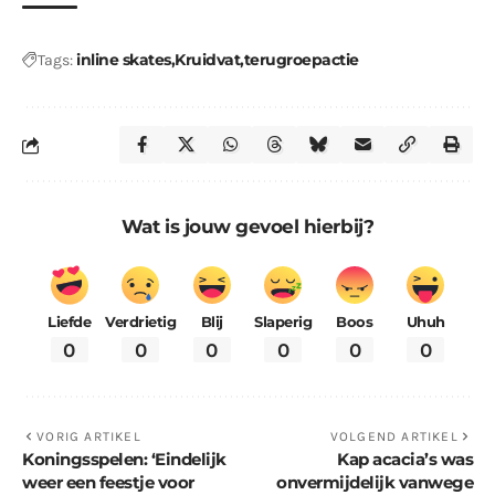
inline skates
Kruidvat
terugroepactie
Tags:
Wat is jouw gevoel hierbij?
Liefde
Verdrietig
Blij
Slaperig
Boos
Uhuh
0
0
0
0
0
0
VORIG ARTIKEL
VOLGEND ARTIKEL
Koningsspelen: ‘Eindelijk
Kap acacia’s was
weer een feestje voor
onvermijdelijk vanwege