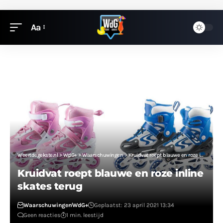
Aa
Weertdegekste.nl
>
WdG+
>
Waarschuwingen
>
Kruidvat roept blauwe en roze inline skates terug
Kruidvat roept blauwe en roze inline
skates terug
Waarschuwingen
WdG+
Geplaatst: 23 april 2021 13:34
Geen reacties
1 min. leestijd