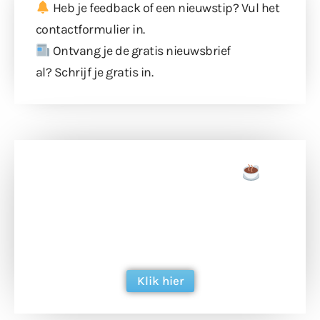
Heb je feedback of een nieuwstip? Vul
het
contactformulier
in.
Ontvang je de gratis nieuwsbrief
al?
Schrijf je gratis in
.
Doneer een tas koffie
Doneer het WdG-team een kop koffie en
ondersteun hun inzet voor dagelijks gratis
berichtgeving. Dank je wel alvast!
Klik hier