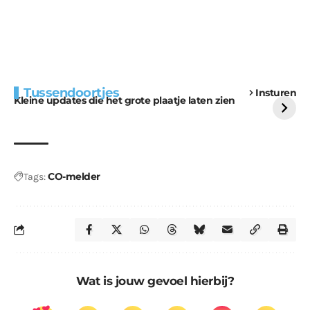
Extra bouwmateriaal
Tunnels blijven een
Tussendoortjes
Insturen
voor kabouters
uitdaging
Kleine updates die het grote plaatje laten zien
CO-melder
Tags:
Wat is jouw gevoel hierbij?