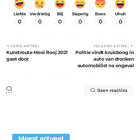
Liefde
Verdrietig
Blij
Slaperig
Boos
Uhuh
0
0
0
0
0
0
VORIG ARTIKEL
VOLGEND ARTIKEL
Kunstroute Mooi Rooj 2021
Politie vindt kruisboog in
gaat door
auto van dronken
automobilist na ongeval
Geen reacties
Meest actueel