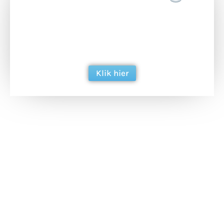
Doneer het WdG-team een kop koffie en
ondersteun hun inzet voor dagelijks gratis
berichtgeving. Dank je wel alvast!
Klik hier