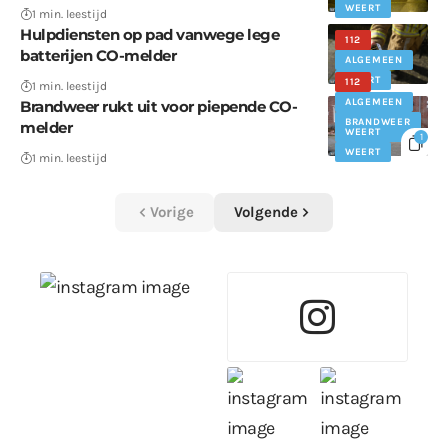
WEERT
1 min. leestijd
Hulpdiensten op pad vanwege lege
112
batterijen CO-melder
ALGEMEEN
WEERT
112
1 min. leestijd
ALGEMEEN
Brandweer rukt uit voor piepende CO-
BRANDWEER
melder
WEERT
1
WEERT
1 min. leestijd
Vorige
Volgende