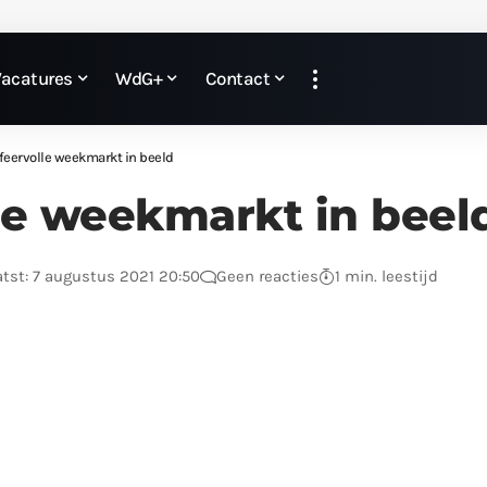
Vacatures
WdG+
Contact
feervolle weekmarkt in beeld
le weekmarkt in beel
tst: 7 augustus 2021 20:50
Geen reacties
1 min. leestijd