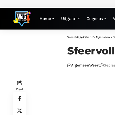
Home
Uitgaan
Onger os
Weertdegekste.nl
>
Algemeen
>
S
Sfeervol
Algemeen
Weert
Geplaa
Deel