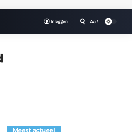
Aa
Inloggen
d
Meest actueel