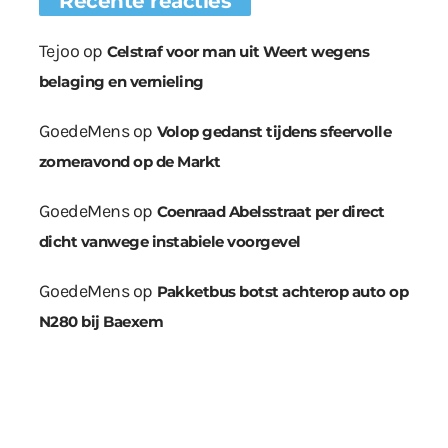
Recente reacties
Tejoo
op
Celstraf voor man uit Weert wegens
belaging en vernieling
GoedeMens
op
Volop gedanst tijdens sfeervolle
zomeravond op de Markt
GoedeMens
op
Coenraad Abelsstraat per direct
dicht vanwege instabiele voorgevel
GoedeMens
op
Pakketbus botst achterop auto op
N280 bij Baexem