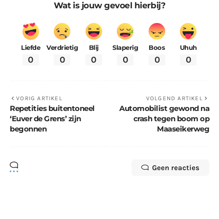
Wat is jouw gevoel hierbij?
Liefde
Verdrietig
Blij
Slaperig
Boos
Uhuh
0
0
0
0
0
0
VORIG ARTIKEL
VOLGEND ARTIKEL
Repetities buitentoneel
Automobilist gewond na
‘Euver de Grens’ zijn
crash tegen boom op
begonnen
Maaseikerweg
Geen reacties