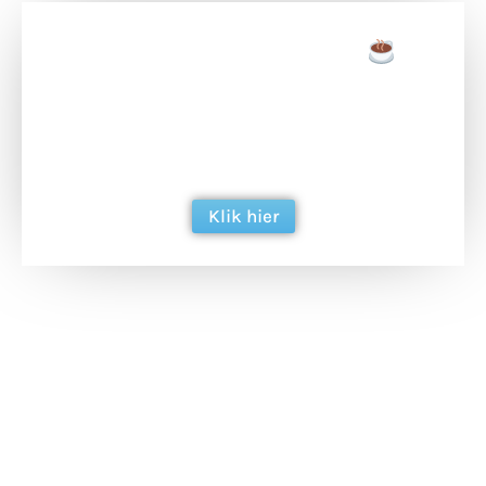
Doneer een tas koffie
Doneer het WdG-team een kop koffie en
ondersteun hun inzet voor dagelijks gratis
berichtgeving. Dank je wel alvast!
Klik hier