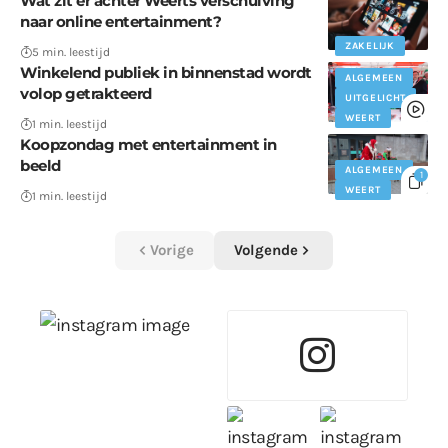
Wat zit er achter Weerts verschuiving
naar online entertainment?
ZAKELIJK
5 min. leestijd
Winkelend publiek in binnenstad wordt
ALGEMEEN
volop getrakteerd
UITGELICHT
WEERT
1 min. leestijd
Koopzondag met entertainment in
beeld
ALGEMEEN
1
WEERT
1 min. leestijd
Vorige
Volgende