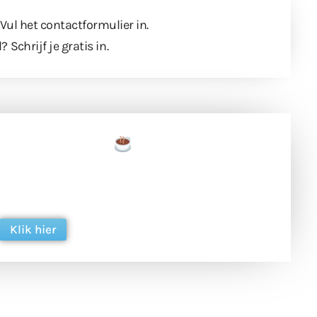
 Vul
het contactformulier
in.
l?
Schrijf je gratis in
.
een tas koffie
 en ondersteun hun inzet voor dagelijks gratis
ing. Dank je wel alvast!
Klik hier