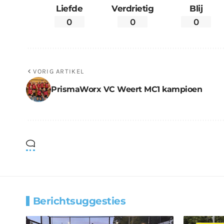
Liefde
Verdrietig
Blij
0
0
0
VORIG ARTIKEL
PrismaWorx VC Weert MC1 kampioen
Berichtsuggesties