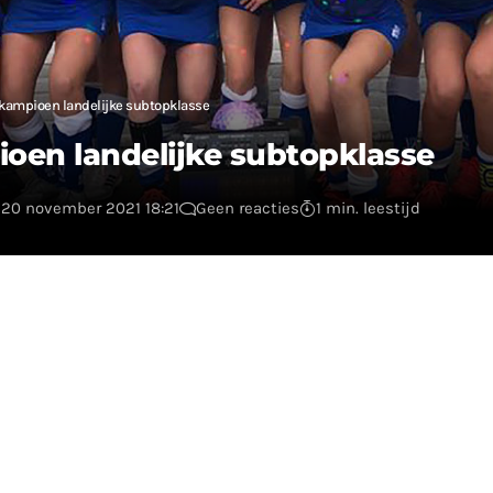
kampioen landelijke subtopklasse
oen landelijke subtopklasse
 20 november 2021 18:21
Geen reacties
1 min. leestijd