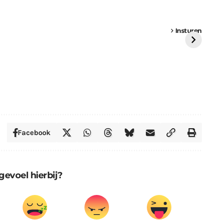
een
Weer een
Luchtballon boven
Ni
vrachtwagen vast
Weert
ge
Insturen
St
Facebook
gevoel hierbij?