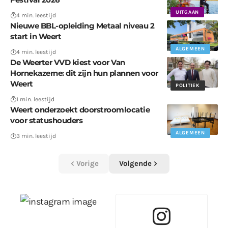
UITGAAN
4 min. leestijd
Nieuwe BBL-opleiding Metaal niveau 2
start in Weert
ALGEMEEN
4 min. leestijd
De Weerter VVD kiest voor Van
Hornekazerne: dit zijn hun plannen voor
Weert
POLITIEK
1 min. leestijd
Weert onderzoekt doorstroomlocatie
voor statushouders
ALGEMEEN
3 min. leestijd
Vorige
Volgende