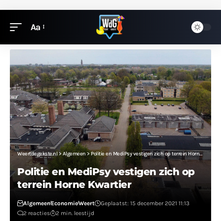
Aa
Weertdegekste.nl
>
Algemeen
>
Politie en MediPsy vestigen zich op terrein Horne Kwartier
Politie en MediPsy vestigen zich op
terrein Horne Kwartier
Algemeen
Economie
Weert
Geplaatst: 15 december 2021 11:13
2 reacties
2 min. leestijd