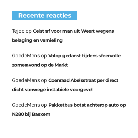
Recente reacties
Tejoo
op
Celstraf voor man uit Weert wegens
belaging en vernieling
GoedeMens
op
Volop gedanst tijdens sfeervolle
zomeravond op de Markt
GoedeMens
op
Coenraad Abelsstraat per direct
dicht vanwege instabiele voorgevel
GoedeMens
op
Pakketbus botst achterop auto op
N280 bij Baexem