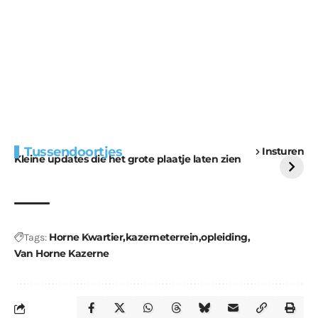
Extra bouwmateriaal
Tunnels blijven een
Tussendoortjes
Insturen
voor kabouters
uitdaging
Kleine updates die het grote plaatje laten zien
Horne Kwartier
kazerneterrein
opleiding
Tags:
Van Horne Kazerne