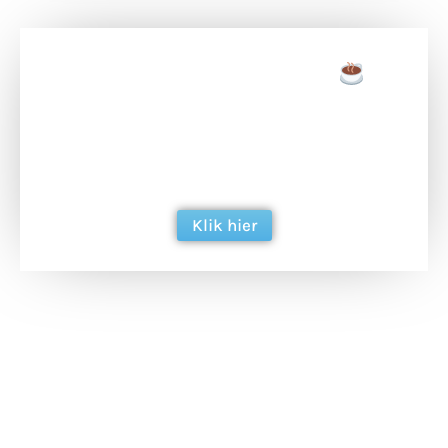
Doneer een tas koffie
Doneer het WdG-team een kop koffie en
ondersteun hun inzet voor dagelijks gratis
berichtgeving. Dank je wel alvast!
Klik hier