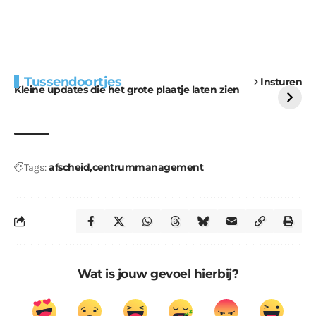
Extra bouwmateriaal
Tunnels blijven een
Tussendoortjes
Insturen
voor kabouters
uitdaging
Kleine updates die het grote plaatje laten zien
afscheid
centrummanagement
Tags:
Wat is jouw gevoel hierbij?