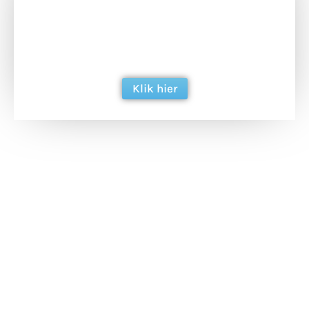
Doneer het WdG-team een kop koffie en
ondersteun hun inzet voor dagelijks gratis
berichtgeving. Dank je wel alvast!
Klik hier