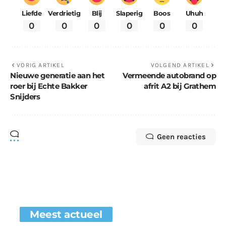
Liefde
Verdrietig
Blij
Slaperig
Boos
Uhuh
0
0
0
0
0
0
VORIG ARTIKEL
VOLGEND ARTIKEL
Nieuwe generatie aan het
Vermeende autobrand op
roer bij Echte Bakker
afrit A2 bij Grathem
Snijders
Geen reacties
Meest actueel