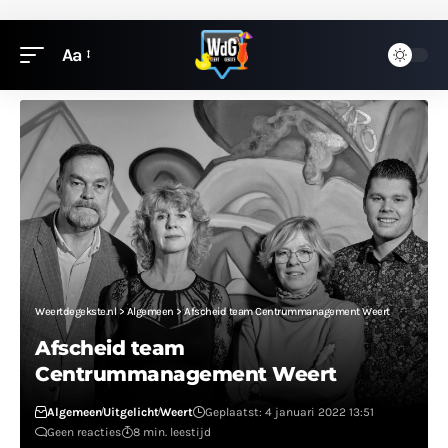
Aa
Weertdegekste.nl
>
Algemeen
>
Afscheid team Centrummanagement Weert
Afscheid team
Centrummanagement Weert
Algemeen
Uitgelicht
Weert
Geplaatst: 4 januari 2022 13:51
Geen reacties
8 min. leestijd