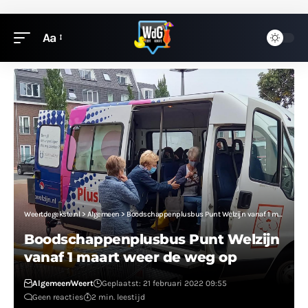
Aa
Weertdegekste.nl
>
Algemeen
>
Boodschappenplusbus Punt Welzijn vanaf 1 maart weer de weg op
Boodschappenplusbus Punt Welzijn
vanaf 1 maart weer de weg op
Algemeen
Weert
Geplaatst: 21 februari 2022 09:55
Geen reacties
2 min. leestijd