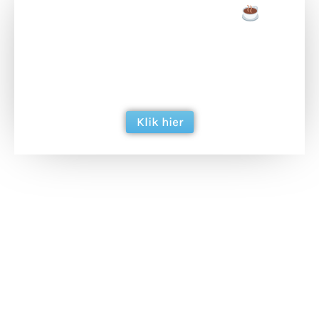
Doneer een tas koffie
Doneer het WdG-team een kop koffie en
ondersteun hun inzet voor dagelijks gratis
berichtgeving. Dank je wel alvast!
Klik hier