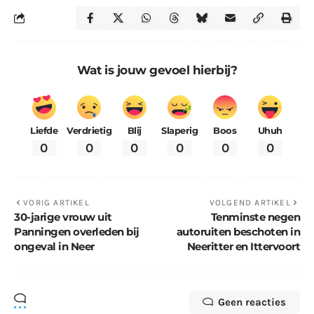
Wat is jouw gevoel hierbij?
Liefde
Verdrietig
Blij
Slaperig
Boos
Uhuh
0
0
0
0
0
0
VORIG ARTIKEL
VOLGEND ARTIKEL
30-jarige vrouw uit
Tenminste negen
Panningen overleden bij
autoruiten beschoten in
ongeval in Neer
Neeritter en Ittervoort
Geen reacties