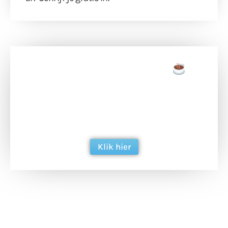
Doneer een tas koffie
Doneer het WdG-team een kop koffie en
ondersteun hun inzet voor dagelijks gratis
berichtgeving. Dank je wel alvast!
Klik hier