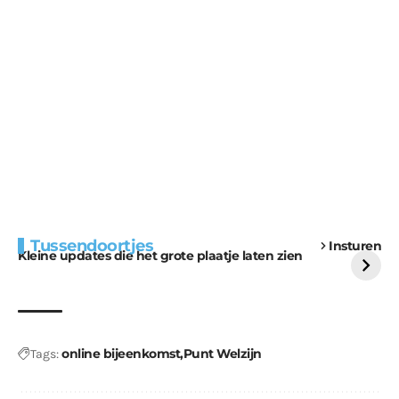
Extra bouwmateriaal
Tunnels blijven een
Tussendoortjes
Insturen
voor kabouters
uitdaging
Kleine updates die het grote plaatje laten zien
online bijeenkomst
Punt Welzijn
Tags: