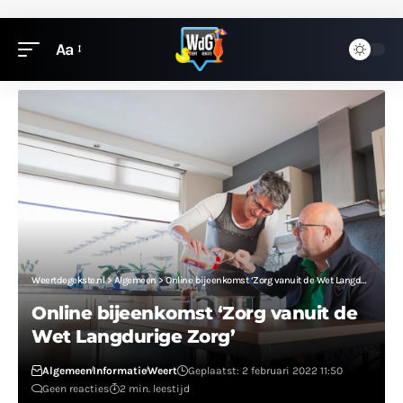
Aa
Weertdegekste.nl
>
Algemeen
>
Online bijeenkomst ‘Zorg vanuit de Wet Langdurige Zorg’
Online bijeenkomst ‘Zorg vanuit de
Wet Langdurige Zorg’
Algemeen
Informatie
Weert
Geplaatst: 2 februari 2022 11:50
Geen reacties
2 min. leestijd