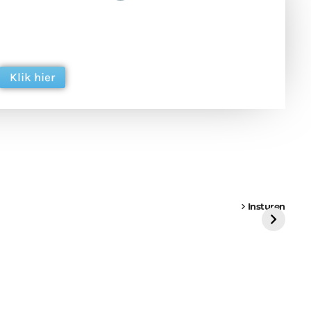
 en ondersteun hun inzet voor dagelijks gratis
ing. Dank je wel alvast!
Klik hier
een
Weer een
Luchtballon boven
Ni
vrachtwagen vast
Weert
ge
Insturen
St