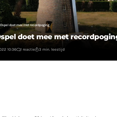
 Ospel doet mee met recordpoging
Ospel doet mee met recordpogin
022 10:36
1 reactie
3 min. leestijd