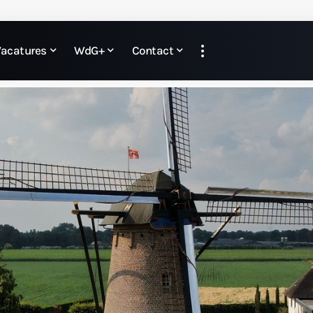
Vacatures
WdG+
Contact