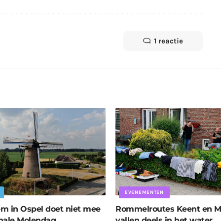
1 reactie
EVENEMENTEN
m in Ospel doet niet mee
Rommelroutes Keent en M
nale Molendag
vallen deels in het water