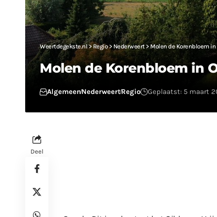
Weertdegekste.nl
>
Regio
>
Nederweert
>
Molen de Korenbloem in
Molen de Korenbloem in 
Algemeen
Nederweert
Regio
Geplaatst: 5 maart 2
Deel