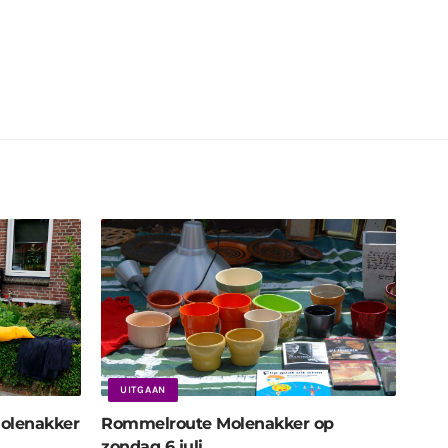
UITGAAN
olenakker
Rommelroute Molenakker op
zondag 6 juli