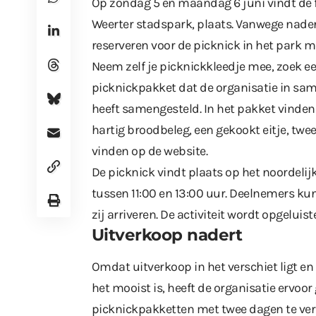
Op zondag 5 en maandag 6 juni vindt de f
Weerter stadspark, plaats. Vanwege nader
reserveren voor de picknick in het park 
Neem zelf je picknickkleedje mee, zoek ee
picknickpakket dat de organisatie in sa
heeft samengesteld. In het pakket vinde
hartig broodbeleg, een gekookt eitje, twee
vinden op de website.
De picknick vindt plaats op het noordeli
tussen 11:00 en 13:00 uur. Deelnemers ku
zij arriveren. De activiteit wordt opgeluis
Uitverkoop nadert
Omdat uitverkoop in het verschiet ligt e
het mooist is, heeft de organisatie ervoo
picknickpakketten met twee dagen te verle