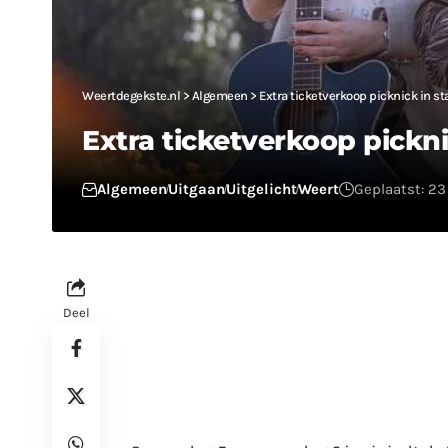
Weertdegekste.nl
>
Algemeen
>
Extra ticketverkoop picknick in s
Extra ticketverkoop pickn
Algemeen
Uitgaan
Uitgelicht
Weert
Geplaatst: 2
Deel