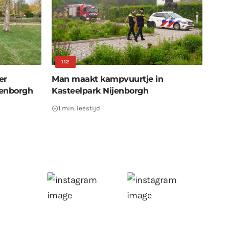
112
er
Man maakt kampvuurtje in
jenborgh
Kasteelpark Nijenborgh
1 min. leestijd