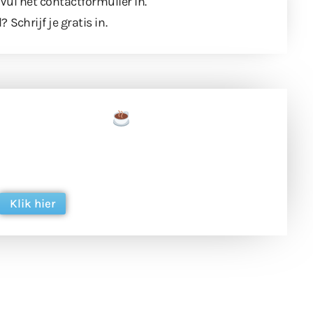
 Vul
het contactformulier
in.
l?
Schrijf je gratis in
.
een tas koffie
 en ondersteun hun inzet voor dagelijks gratis
ing. Dank je wel alvast!
Klik hier