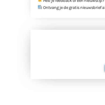
Heb je feedback of een nieuwstip?
Ontvang je de gratis nieuwsbrief a
Doneer 
Doneer het WdG-team een kop koffie
berichtgev