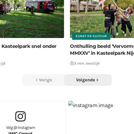
KUNST EN CULTUUR
n Kasteelpark snel onder
Onthulling beeld ‘Vervorm
MMXXV’ in Kasteelpark Ni
tijd
3 min. leestijd
Vorige
Volgende
Volg @ Instagram
WdG Gespot