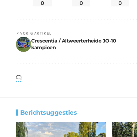
0
0
0
VORIG ARTIKEL
Crescentia / Altweerterheide JO-10
kampioen
Berichtsuggesties