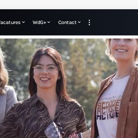
Vacatures
WdG+
Contact