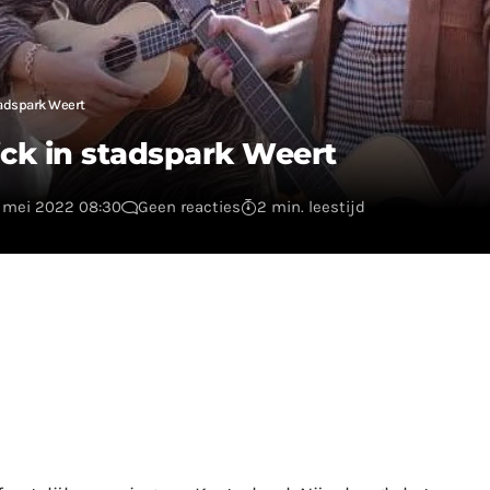
tadspark Weert
ick in stadspark Weert
3 mei 2022 08:30
Geen reacties
2 min. leestijd