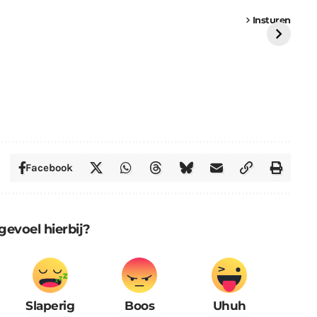
een
Weer een
Luchtballon boven
Ni
vrachtwagen vast
Weert
ge
Insturen
St
Facebook
gevoel hierbij?
Slaperig
Boos
Uhuh