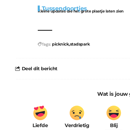
Extra
Tunnels blijven 
Tussendoortjes
bouwmateriaal voor
uitdaging
Kleine updates die het grote plaatje laten zien
kabouters
picknick
stadspark
Tags:
Deel dit bericht
Wat is jouw 
Liefde
Verdrietig
Blij