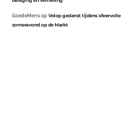
belaging en vernieling
GoedeMens
op
Volop gedanst tijdens sfeervolle
zomeravond op de Markt