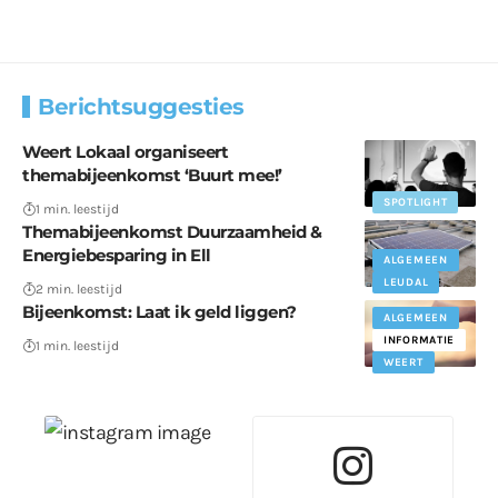
Berichtsuggesties
Weert Lokaal organiseert
themabijeenkomst ‘Buurt mee!’
SPOTLIGHT
1 min. leestijd
Themabijeenkomst Duurzaamheid &
Energiebesparing in Ell
ALGEMEEN
LEUDAL
2 min. leestijd
Bijeenkomst: Laat ik geld liggen?
ALGEMEEN
INFORMATIE
1 min. leestijd
WEERT