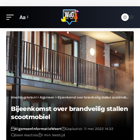
Aa
Weertdegekste.nl
>
Algemeen
>
Bijeenkomst over brandveilig stallen scootmobiel
Bijeenkomst over brandveilig stallen
scootmobiel
Algemeen
Informatie
Weert
Geplaatst: 11 mei 2022 14:22
Geen reacties
1 min. leestijd