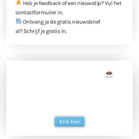
Heb je feedback of een nieuwstip? Vul
het
contactformulier
in.
Ontvang je de gratis nieuwsbrief
al?
Schrijf je gratis in
.
Doneer een tas koffie
Doneer het WdG-team een kop koffie en
ondersteun hun inzet voor dagelijks gratis
berichtgeving. Dank je wel alvast!
Klik hier