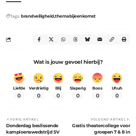
brandveiligheid
themabijeenkomst
Tags:
Wat is jouw gevoel hierbij?
Liefde
Verdrietig
Blij
Slaperig
Boos
Uhuh
0
0
0
0
0
0
VORIG ARTIKEL
VOLGEND ARTIKEL
Donderdag beslissende
Gratis theatercollege voor
kampioenswedstrijd SV
groepen 7 & 8 in