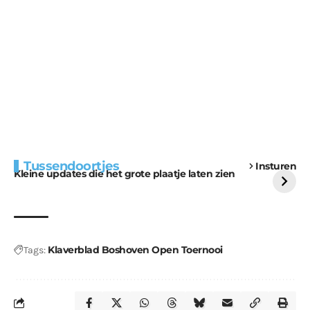
Extra bouwmateriaal
Tunnels blijven een
Tussendoortjes
Insturen
voor kabouters
uitdaging
Kleine updates die het grote plaatje laten zien
Klaverblad Boshoven Open Toernooi
Tags: