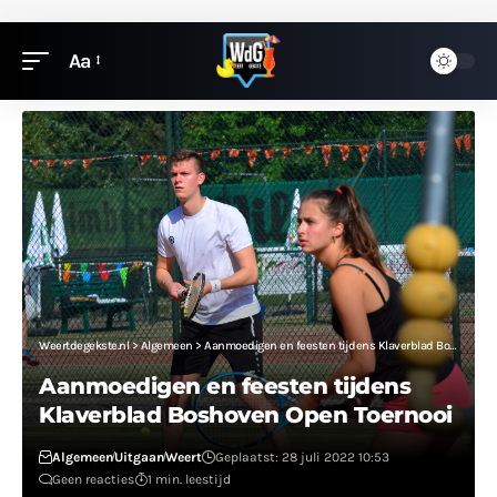
Aa
Weertdegekste.nl
>
Algemeen
>
Aanmoedigen en feesten tijdens Klaverblad Boshoven Open Toernooi
Aanmoedigen en feesten tijdens
Klaverblad Boshoven Open Toernooi
Algemeen
Uitgaan
Weert
Geplaatst: 28 juli 2022 10:53
Geen reacties
1 min. leestijd