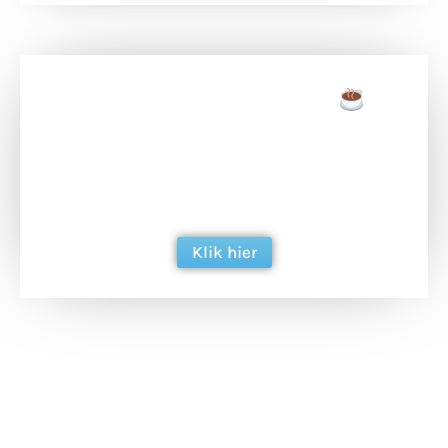
Doneer een tas koffie
Doneer het WdG-team een kop koffie en
ondersteun hun inzet voor dagelijks gratis
berichtgeving. Dank je wel alvast!
Klik hier