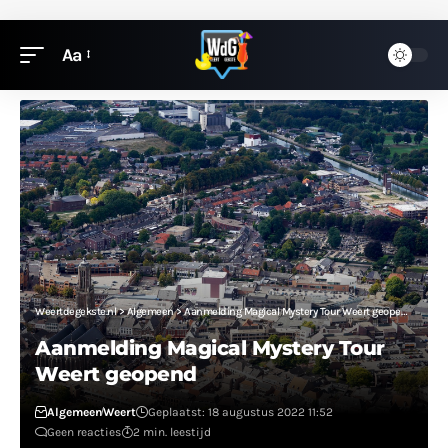
Aa
Weertdegekste.nl
>
Algemeen
>
Aanmelding Magical Mystery Tour Weert geopend
Aanmelding Magical Mystery Tour
Weert geopend
Algemeen
Weert
Geplaatst: 18 augustus 2022 11:52
Geen reacties
2 min. leestijd