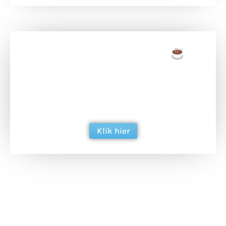
Doneer een tas koffie
Doneer het WdG-team een kop koffie en
ondersteun hun inzet voor dagelijks gratis
berichtgeving. Dank je wel alvast!
Klik hier