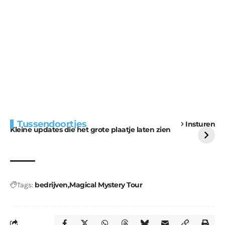
Extra bouwmateriaal
Tunnels blijven een
Tussendoortjes
Insturen
voor kabouters
uitdaging
Kleine updates die het grote plaatje laten zien
bedrijven
Magical Mystery Tour
Tags: