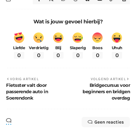
Wat is jouw gevoel hierbij?
Liefde
Verdrietig
Blij
Slaperig
Boos
Uhuh
0
0
0
0
0
0
VORIG ARTIKEL
VOLGEND ARTIKEL
Fietsster valt door
Bridgecursus voor
passerende auto in
beginners en bridgen
Soerendonk
overdag
Geen reacties