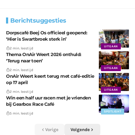
Berichtsuggesties
Dorpscafé Beej Os officieel geopend:
‘Hier is Swartbroek sterk in’
UITGAAN
2 min. leestijd
Thema OnAir Weert 2026 onthuld:
‘Terug naar toen’
UITGAAN
2 min. leestijd
OnAir Weert keert terug met café-editie
op 17 april
UITGAAN
2 min. leestijd
Win een half uur racen met je vrienden
bij Gearbox Race Café
SPOTLIGHT
5 min. leestijd
Vorige
Volgende