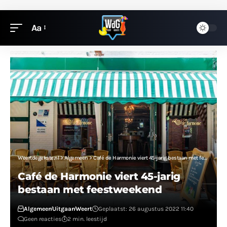
Aa
Weertdegekste.nl
>
Algemeen
>
Café de Harmonie viert 45-jarig bestaan met feestweekend
Café de Harmonie viert 45-jarig
bestaan met feestweekend
Algemeen
Uitgaan
Weert
Geplaatst: 26 augustus 2022 11:40
Geen reacties
2 min. leestijd