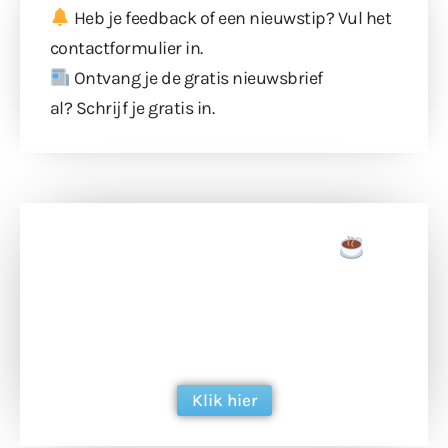
Heb je feedback of een nieuwstip? Vul
het
contactformulier
in.
Ontvang je de gratis nieuwsbrief
al?
Schrijf je gratis in
.
Doneer een tas koffie
Doneer het WdG-team een kop koffie en
ondersteun hun inzet voor dagelijks gratis
berichtgeving. Dank je wel alvast!
Klik hier