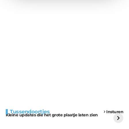
Extra bouwmateriaal
Tunnels blijven een
Tussendoortjes
Insturen
voor kabouters
uitdaging
Kleine updates die het grote plaatje laten zien