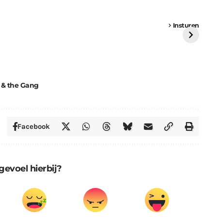
een
Weer een
Luchtballon boven
Ni
vrachtwagen vast
Weert
ge
Insturen
St
 & the Gang
Facebook
gevoel hierbij?