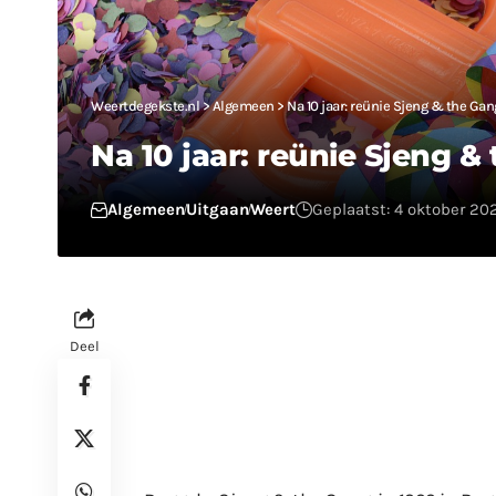
Weertdegekste.nl
>
Algemeen
>
Na 10 jaar: reünie Sjeng & the Gan
Na 10 jaar: reünie Sjeng &
Algemeen
Uitgaan
Weert
Geplaatst: 4 oktober 202
Deel