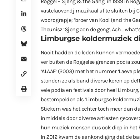
Roggel – Sjeng & the Gang, in 1999 in Ro
vastelaovendj muzikaal af te sluiten bij 
woordgrapje; ‘broer van Kool (and the Gan
Theunisz ‘Sjeng aon de geng’. Ach… what’
Limburgse koldermuziek di
Nooit hadden de leden kunnen vermoeden 
ver buiten de Roggelse grenzen podia zou
‘ALAAF’ (2003) met het nummer ‘Laeve ple
stonden ze als band diverse keren op de1
vele podia en festivals door heel Limburg
bestempelden als ‘Limburgse koldermuzi
Stiekem was het echter toch meer dan da
inmiddels door diverse artiesten gecover
hun muziek mensen dus ook diep in het h
In 2012 kwam de aankondiging dat de band