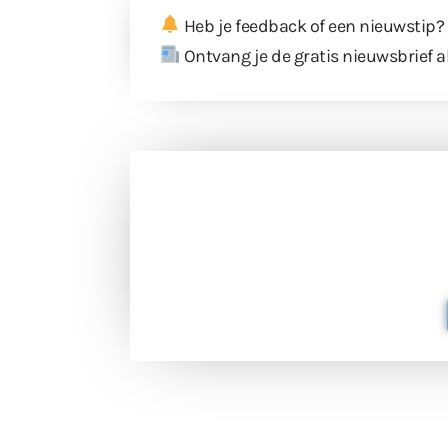
Heb je feedback of een nieuwstip?
Ontvang je de gratis nieuwsbrief a
Doneer 
Doneer het WdG-team een kop koffie
berichtgev