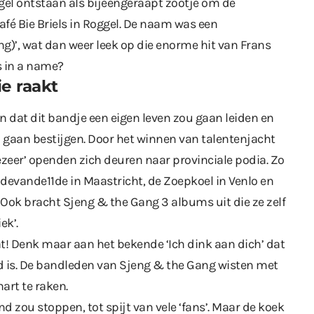
ggel ontstaan als bijeengeraapt zootje om de
Café Bie Briels in Roggel. De naam was een
g)’, wat dan weer leek op die enorme hit van Frans
s in a name?
e raakt
dat dit bandje een eigen leven zou gaan leiden en
 gaan bestijgen. Door het winnen van talentenjacht
zeer’ openden zich deuren naar provinciale podia. Zo
1devande11de in Maastricht, de Zoepkoel in Venlo en
. Ook bracht Sjeng & the Gang 3 albums uit die ze zelf
ek’.
t! Denk maar aan het bekende ‘Ich dink aan dich’ dat
d is. De bandleden van Sjeng & the Gang wisten met
art te raken.
 zou stoppen, tot spijt van vele ‘fans’. Maar de koek