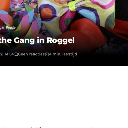
g in Roggel
 the Gang in Roggel
2 14:54
Geen reacties
4 min. leestijd