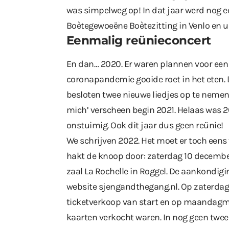
was simpelweg op! In dat jaar werd nog e
Boètegewoeëne Boètezitting in Venlo en ui
Eenmalig reünieconcert
En dan… 2020. Er waren plannen voor een
coronapandemie gooide roet in het eten. D
besloten twee nieuwe liedjes op te nemen
mich’ verscheen begin 2021. Helaas was 
onstuimig. Ook dit jaar dus geen reünie!
We schrijven 2022. Het moet er toch eens
hakt de knoop door: zaterdag 10 decembe
zaal La Rochelle in Roggel. De aankondigi
website
sjengandthegang.nl
. Op zaterda
ticketverkoop van start en op maandagm
kaarten verkocht waren. In nog geen twee