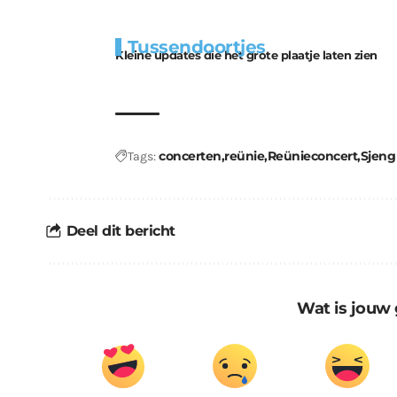
Extra
Tunnels blijven 
Tussendoortjes
bouwmateriaal voor
uitdaging
Kleine updates die het grote plaatje laten zien
kabouters
concerten
reünie
Reünieconcert
Sjeng
Tags:
Deel dit bericht
Wat is jouw 