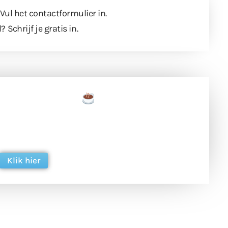
 Vul
het contactformulier
in.
l?
Schrijf je gratis in
.
een tas koffie
 en ondersteun hun inzet voor dagelijks gratis
ing. Dank je wel alvast!
Klik hier