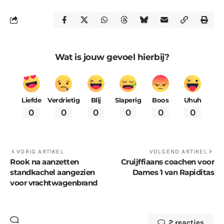
Wat is jouw gevoel hierbij?
Liefde
Verdrietig
Blij
Slaperig
Boos
Uhuh
0
0
0
0
0
0
VORIG ARTIKEL
VOLGEND ARTIKEL
Rook na aanzetten
Cruijffiaans coachen voor
standkachel aangezien
Dames 1 van Rapiditas
voor vrachtwagenbrand
2 reacties