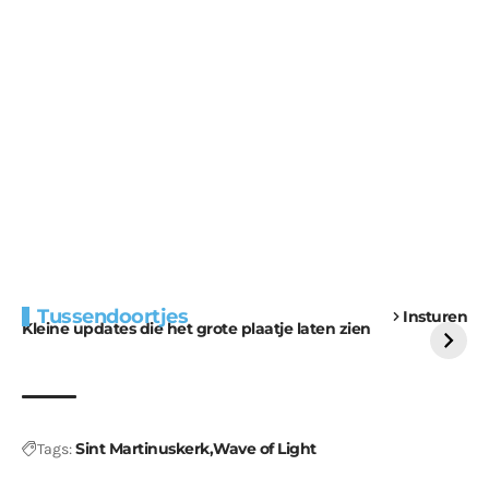
Extra bouwmateriaal
Tunnels blijven een
Tussendoortjes
Insturen
voor kabouters
uitdaging
Kleine updates die het grote plaatje laten zien
Sint Martinuskerk
Wave of Light
Tags: