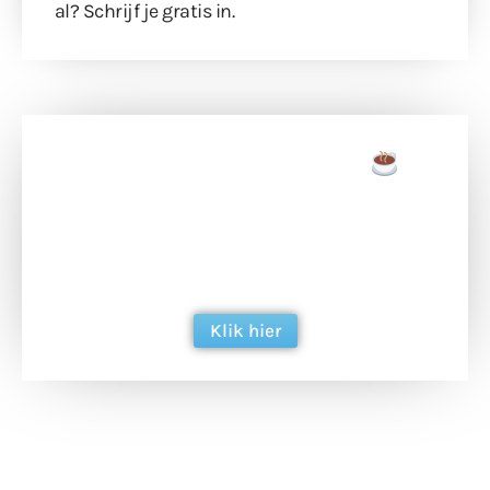
al?
Schrijf je gratis in
.
Doneer een tas koffie
Doneer het WdG-team een kop koffie en
ondersteun hun inzet voor dagelijks gratis
berichtgeving. Dank je wel alvast!
Klik hier