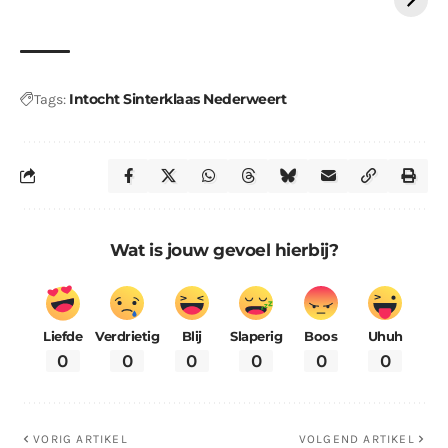
Intocht Sinterklaas Nederweert
Tags:
Wat is jouw gevoel hierbij?
Liefde
Verdrietig
Blij
Slaperig
Boos
Uhuh
0
0
0
0
0
0
VORIG ARTIKEL
VOLGEND ARTIKEL