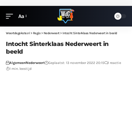
Aa
Weertdegekste.nl
>
Regio
>
Nederweert
>
Intocht Sinterklaas Nederweert in beeld
Intocht Sinterklaas Nederweert in
beeld
Algemeen
Nederweert
Geplaatst: 13 november 2022 20:15
1 reactie
1 min. leestijd