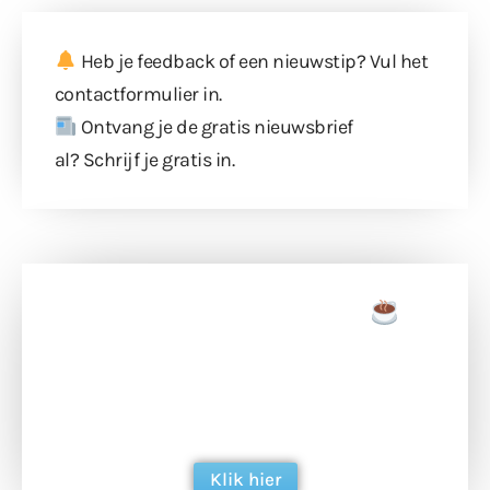
Heb je feedback of een nieuwstip? Vul
het
contactformulier
in.
Ontvang je de gratis nieuwsbrief
al?
Schrijf je gratis in
.
Doneer een tas koffie
Doneer het WdG-team een kop koffie en
ondersteun hun inzet voor dagelijks gratis
berichtgeving. Dank je wel alvast!
Klik hier