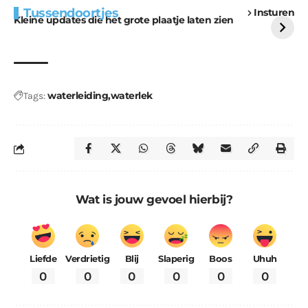
Tussendoortjes
Insturen
voor kabouters
uitdaging
Kleine updates die het grote plaatje laten zien
waterleiding
waterlek
Tags:
Wat is jouw gevoel hierbij?
Liefde
Verdrietig
Blij
Slaperig
Boos
Uhuh
0
0
0
0
0
0