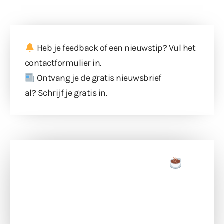
Heb je feedback of een nieuwstip? Vul
het
contactformulier
in.
Ontvang je de gratis nieuwsbrief
al?
Schrijf je gratis in
.
Doneer een tas koffie
Doneer het WdG-team een kop koffie en
ondersteun hun inzet voor dagelijks gratis
berichtgeving. Dank je wel alvast!