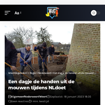
Aa
Weertdegekste.nl
>
Regio
>
Nederweert
>
Een dagje de handen uit de mouwen tijdens NLdoet
Een dagje de handen uit de
mouwen tijdens NLdoet
Algemeen
Nederweert
Weert
Geplaatst: 18 januari 2023 18:35
Geen reacties
1 min. leestijd