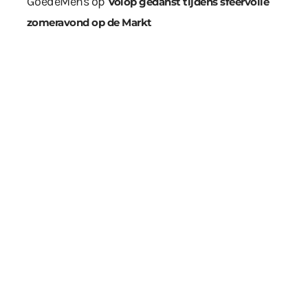
GoedeMens
op
Volop gedanst tijdens sfeervolle
zomeravond op de Markt