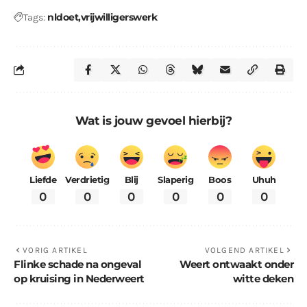
nldoet
vrijwilligerswerk
Tags:
Wat is jouw gevoel hierbij?
Liefde
Verdrietig
Blij
Slaperig
Boos
Uhuh
0
0
0
0
0
0
VORIG ARTIKEL
VOLGEND ARTIKEL
Flinke schade na ongeval
Weert ontwaakt onder
op kruising in Nederweert
witte deken