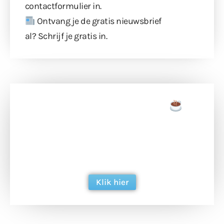
contactformulier
in.
Ontvang je de gratis nieuwsbrief
al?
Schrijf je gratis in
.
Doneer een tas koffie
Doneer het WdG-team een kop koffie en
ondersteun hun inzet voor dagelijks gratis
berichtgeving. Dank je wel alvast!
Klik hier