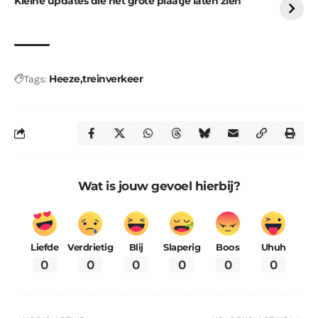
Kleine updates die het grote plaatje laten zien
Heeze
treinverkeer
Tags:
Wat is jouw gevoel hierbij?
Liefde
Verdrietig
Blij
Slaperig
Boos
Uhuh
0
0
0
0
0
0