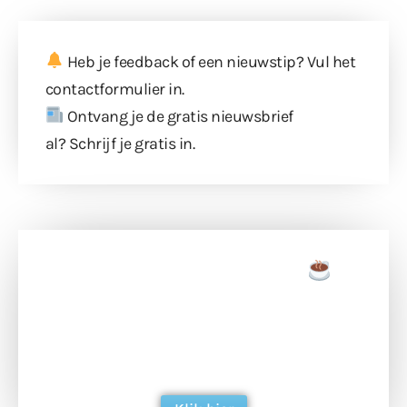
Heb je feedback of een nieuwstip? Vul
het
contactformulier
in.
Ontvang je de gratis nieuwsbrief
al?
Schrijf je gratis in
.
Doneer een tas koffie
Doneer het WdG-team een kop koffie en
ondersteun hun inzet voor dagelijks gratis
berichtgeving. Dank je wel alvast!