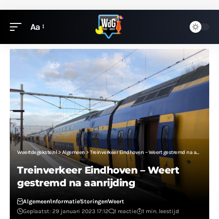
Aa
Weertdegekste.nl
>
Algemeen
>
Treinverkeer Eindhoven – Weert gestremd na aanrijding
Treinverkeer Eindhoven – Weert
gestremd na aanrijding
Algemeen
Informatie
Storingen
Weert
Geplaatst: 29 januari 2023 17:12
1 reactie
1 min. leestijd