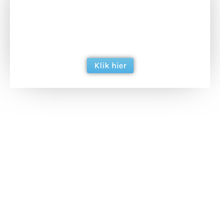
Doneer het WdG-team een kop koffie en
ondersteun hun inzet voor dagelijks gratis
berichtgeving. Dank je wel alvast!
Klik hier