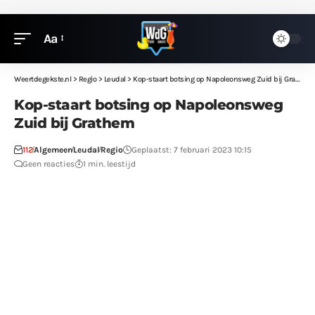
Aa
Weertdegekste.nl
>
Regio
>
Leudal
>
Kop-staart botsing op Napoleonsweg Zuid bij Grathem
Kop-staart botsing op Napoleonsweg
Zuid bij Grathem
112
Algemeen
Leudal
Regio
Geplaatst: 7 februari 2023 10:15
Geen reacties
1 min. leestijd