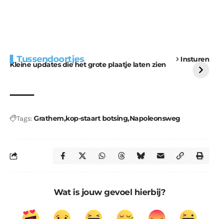
Extra bouwmateriaal
Tunnels blijven een
Tussendoortjes
Insturen
voor kabouters
uitdaging
Kleine updates die het grote plaatje laten zien
Grathem
kop-staart botsing
Napoleonsweg
Tags:
Wat is jouw gevoel hierbij?