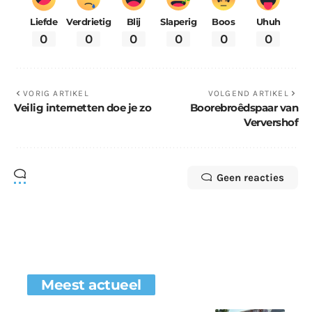
Liefde
Verdrietig
Blij
Slaperig
Boos
Uhuh
0
0
0
0
0
0
VORIG ARTIKEL
VOLGEND ARTIKEL
Veilig internetten doe je zo
Boorebroêdspaar van
Ververshof
Geen reacties
Meest actueel