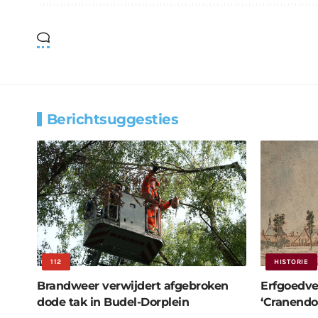
Berichtsuggesties
112
HISTORIE
Brandweer verwijdert afgebroken
Erfgoedve
dode tak in Budel-Dorplein
‘Cranendo