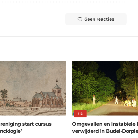
Geen reacties
112
reniging start cursus
Omgevallen en instabiele
ncklogie’
verwijderd in Budel-Dorple