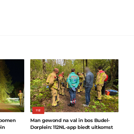
112
 bomen
Man gewond na val in bos Budel-
in
Dorplein: 112NL-app biedt uitkomst