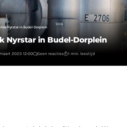
riek Nyrstar in Budel-Dorplein
k Nyrstar in Budel-Dorplein
 maart 2023 12:00
Geen reacties
1 min. leestijd