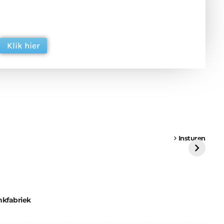
 en ondersteun hun inzet voor dagelijks gratis
ing. Dank je wel alvast!
Klik hier
een
Weer een
Luchtballon boven
Ni
vrachtwagen vast
Weert
ge
Insturen
St
nkfabriek