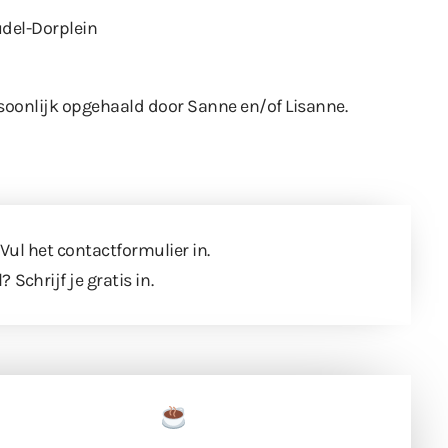
udel-Dorplein
rsoonlijk opgehaald door Sanne en/of Lisanne.
 Vul
het contactformulier
in.
l?
Schrijf je gratis in
.
een tas koffie