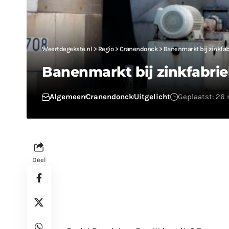
Weertdegekste.nl
>
Regio
>
Cranendonck
>
Banenmarkt bij zinkfab
Banenmarkt bij zinkfabrie
Algemeen
Cranendonck
Uitgelicht
Geplaatst: 26
Deel