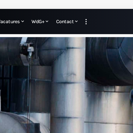
Vacatures
WdG+
Contact