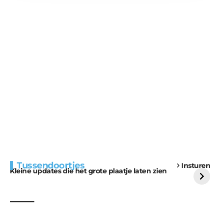
Extra bouwmateriaal
Tunnels blijven een
Tussendoortjes
Insturen
voor kabouters
uitdaging
Kleine updates die het grote plaatje laten zien