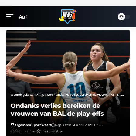
Aa
Weertdegekste.nl
>
Algemeen
>
Ondanks verlies bereiken de vrouwen van BAL de play-offs
Ondanks verlies bereiken de
vrouwen van BAL de play-offs
Algemeen
Sport
Weert
Geplaatst: 4 april 2023 09:15
Geen reacties
1 min. leestijd