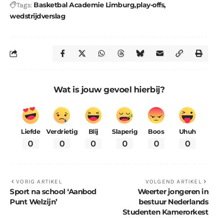
Basketbal Academie Limburg
play-offs
Tags:
wedstrijdverslag
Wat is jouw gevoel hierbij?
Liefde
Verdrietig
Blij
Slaperig
Boos
Uhuh
0
0
0
0
0
0
VORIG ARTIKEL
VOLGEND ARTIKEL
Sport na school ‘Aanbod
Weerter jongeren in
Punt Welzijn’
bestuur Nederlands
Studenten Kamerorkest