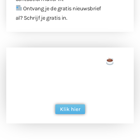
Ontvang je de gratis nieuwsbrief
al?
Schrijf je gratis in
.
Doneer een tas koffie
Doneer het WdG-team een kop koffie en
ondersteun hun inzet voor dagelijks gratis
berichtgeving. Dank je wel alvast!
Klik hier