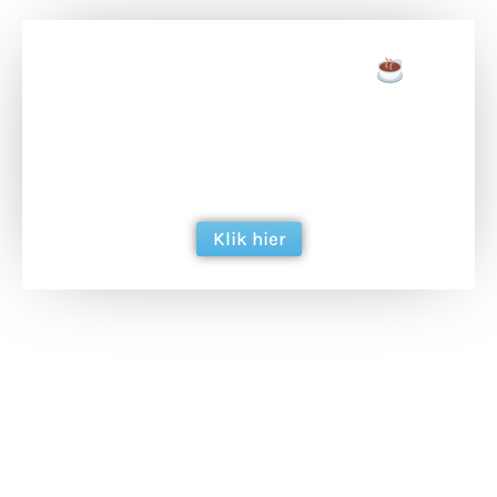
Doneer een tas koffie
Doneer het WdG-team een kop koffie en
ondersteun hun inzet voor dagelijks gratis
berichtgeving. Dank je wel alvast!
Klik hier