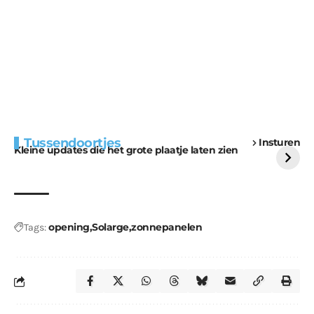
Extra bouwmateriaal
Tunnels blijven een
Tussendoortjes
Insturen
voor kabouters
uitdaging
Kleine updates die het grote plaatje laten zien
opening
Solarge
zonnepanelen
Tags: