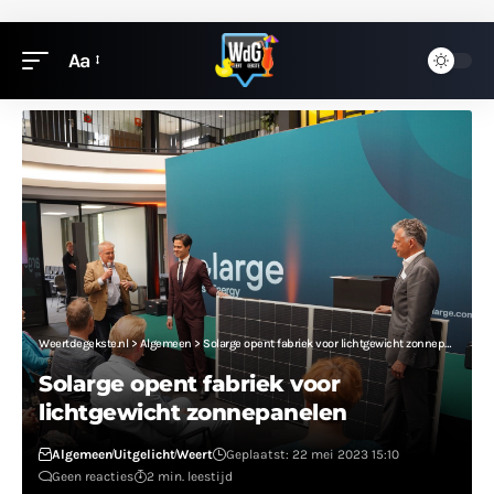
Aa
Weertdegekste.nl
>
Algemeen
>
Solarge opent fabriek voor lichtgewicht zonnepanelen
Solarge opent fabriek voor
lichtgewicht zonnepanelen
Algemeen
Uitgelicht
Weert
Geplaatst: 22 mei 2023 15:10
Geen reacties
2 min. leestijd