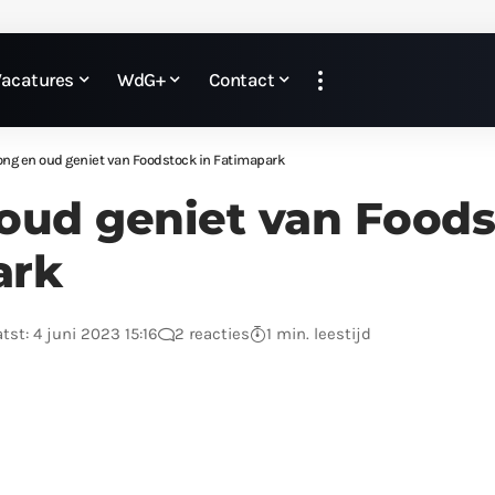
Vacatures
WdG+
Contact
ong en oud geniet van Foodstock in Fatimapark
oud geniet van Foods
ark
tst: 4 juni 2023 15:16
2 reacties
1 min. leestijd