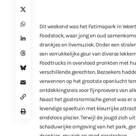
Dit weekend was het Fatimapark in Weer
Foodstock, waar jong en oud samenkomen 
drankjes en livemuziek. Onder een stralen
een verrukkelijke geur van diverse lekkern
Foodtrucks in overvloed pronkten met h
verschillende gerechten. Bezoekers had
verwennen op het grootste openlucht ter
ontdekkingsreis voor fijnproevers van alle
Naast het gastronomische genot was er o
levendige speeltuin met kleurrijke attra
eindeloos plezier. Terwijl de jeugd zich 
schaduwrijke omgeving van het park, gen
drankjes, muziek en goed gezelschap