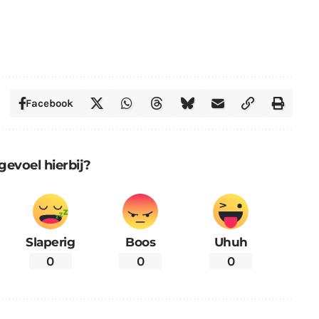
Facebook
gevoel hierbij?
Slaperig
Boos
Uhuh
0
0
0