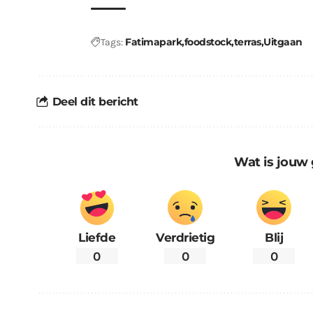
Fatimapark
foodstock
terras
Uitgaan
Tags:
Deel dit bericht
Wat is jouw 
Liefde
Verdrietig
Blij
0
0
0