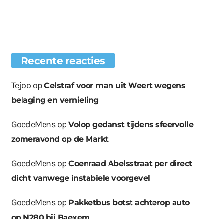
Recente reacties
Tejoo
op
Celstraf voor man uit Weert wegens
belaging en vernieling
GoedeMens
op
Volop gedanst tijdens sfeervolle
zomeravond op de Markt
GoedeMens
op
Coenraad Abelsstraat per direct
dicht vanwege instabiele voorgevel
GoedeMens
op
Pakketbus botst achterop auto
op N280 bij Baexem