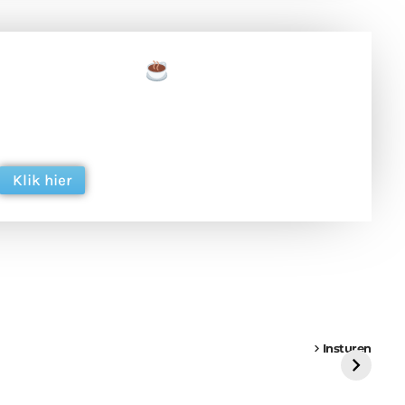
een tas koffie
 en ondersteun hun inzet voor dagelijks gratis
ing. Dank je wel alvast!
Klik hier
een
Weer een
Luchtballon boven
Ni
vrachtwagen vast
Weert
ge
Insturen
St