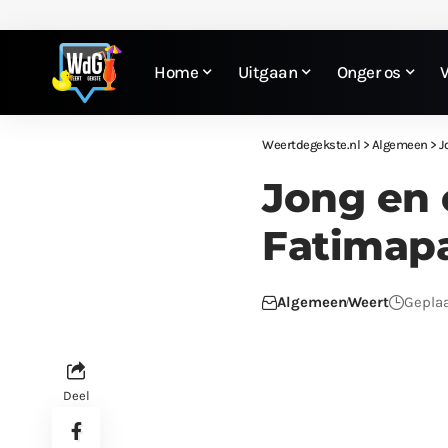
Home
Uitgaan
Onger os
Weertdegekste.nl
>
Algemeen
>
J
Jong en 
Fatimap
Algemeen
Weert
Geplaa
Deel