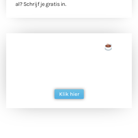
al?
Schrijf je gratis in
.
Doneer een tas koffie
Doneer het WdG-team een kop koffie en
ondersteun hun inzet voor dagelijks gratis
berichtgeving. Dank je wel alvast!
Klik hier