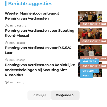
Berichtsuggesties
Weerter Mannenkoor ontvangt
Penning van Verdiensten
ONDERSCHEIDINGE
0 min. leestijd
Penning van Verdiensten voor Scouting
Keent-Moesel
ONDERSCHEIDINGE
1 min. leestijd
Penning van Verdiensten voor R.K.S.V.
Laar
ONDERSCHEIDINGE
1 min. leestijd
ALGEMEEN
Penning van Verdiensten en Koninklijke
ONDERSCHEIDINGE
onderscheidingen bij Scouting Sint
UITGELICHT
Rumoldus
WEERT
2 min. leestijd
Vorige
Volgende