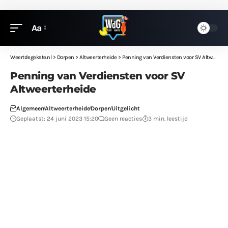
Aa
Weertdegekste.nl
>
Dorpen
>
Altweerterheide
>
Penning van Verdiensten voor SV Altweerterheide
Penning van Verdiensten voor SV
Altweerterheide
Algemeen
Altweerterheide
Dorpen
Uitgelicht
Geplaatst: 24 juni 2023 15:20
Geen reacties
3 min. leestijd