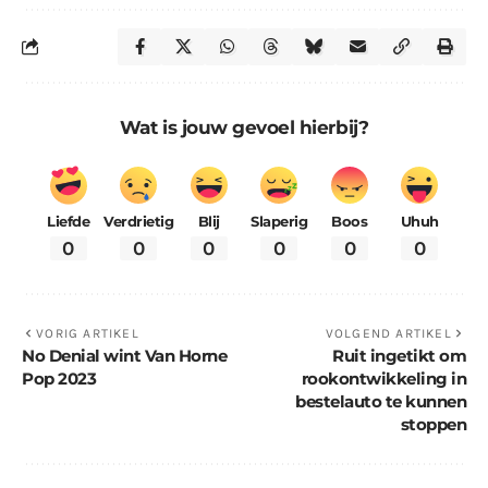
Wat is jouw gevoel hierbij?
Liefde
Verdrietig
Blij
Slaperig
Boos
Uhuh
0
0
0
0
0
0
VORIG ARTIKEL
VOLGEND ARTIKEL
No Denial wint Van Horne
Ruit ingetikt om
Pop 2023
rookontwikkeling in
bestelauto te kunnen
stoppen