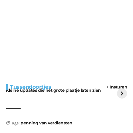
Extra bouwmateriaal
Tunnels blijven een
Tussendoortjes
Insturen
voor kabouters
uitdaging
Kleine updates die het grote plaatje laten zien
penning van verdiensten
Tags: