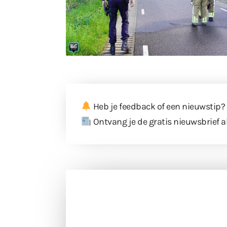
Heb je feedback of een nieuwstip?
Ontvang je de gratis nieuwsbrief a
Doneer 
Doneer het WdG-team een kop koffie