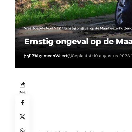
Weertdegekste.nl
>
112
>
Ernstig ongeval op de Maarheezerhuttend
Ernstig ongeval op de Ma
112
Algemeen
Weert
Geplaatst: 10 augustus 2023 
Deel