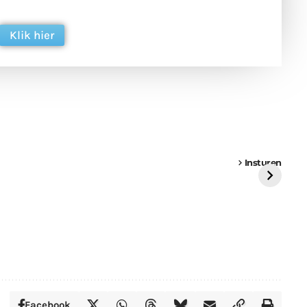
ing. Dank je wel alvast!
Klik hier
een
Weer een
Luchtballon boven
Ni
vrachtwagen vast
Weert
ge
Insturen
St
Facebook