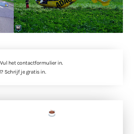
 Vul
het contactformulier
in.
l?
Schrijf je gratis in
.
een tas koffie
 en ondersteun hun inzet voor dagelijks gratis