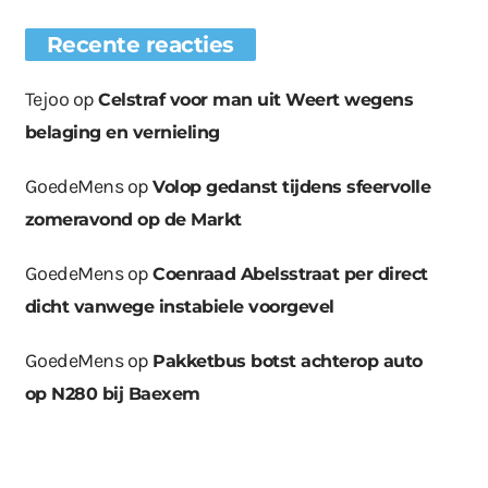
Recente reacties
Tejoo
op
Celstraf voor man uit Weert wegens
belaging en vernieling
GoedeMens
op
Volop gedanst tijdens sfeervolle
zomeravond op de Markt
GoedeMens
op
Coenraad Abelsstraat per direct
dicht vanwege instabiele voorgevel
GoedeMens
op
Pakketbus botst achterop auto
op N280 bij Baexem