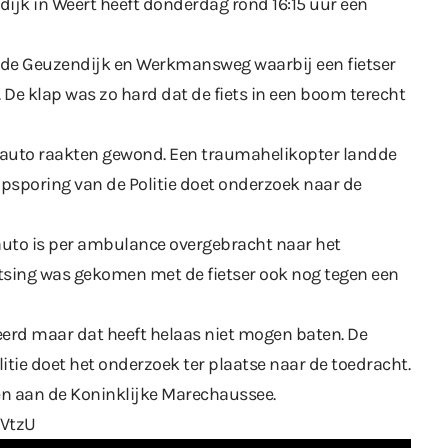
ijk in Weert heeft donderdag rond 16:15 uur een
 de Geuzendijk en Werkmansweg waarbij een fietser
De klap was zo hard dat de fiets in een boom terecht
e auto raakten gewond. Een traumahelikopter landde
psporing van de Politie doet onderzoek naar de
uto is per ambulance overgebracht naar het
otsing was gekomen met de fietser ook nog tegen een
eerd maar dat heeft helaas niet mogen baten. De
itie doet het onderzoek ter plaatse naar de toedracht.
n aan de Koninklijke Marechaussee.
fVtzU