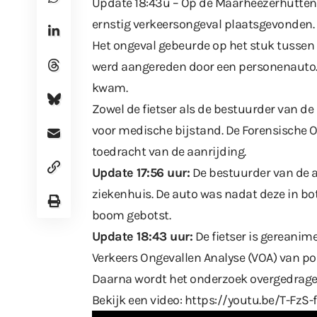
Update 18:43u – Op de Maarheezerhuttend
ernstig verkeersongeval plaatsgevonden.
Het ongeval gebeurde op het stuk tussen
werd aangereden door een personenauto. 
kwam.
Zowel de fietser als de bestuurder van d
voor medische bijstand. De Forensische O
toedracht van de aanrijding.
Update 17:56 uur:
De bestuurder van de a
ziekenhuis. De auto was nadat deze in b
boom gebotst.
Update 18:43 uur:
De fietser is gereanim
Verkeers Ongevallen Analyse (VOA) van pol
Daarna wordt het onderzoek overgedrage
Bekijk een video:
https://youtu.be/T-FzS-