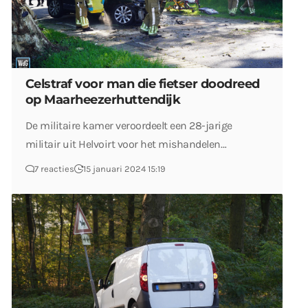
Celstraf voor man die fietser doodreed
op Maarheezerhuttendijk
De militaire kamer veroordeelt een 28-jarige
militair uit Helvoirt voor het mishandelen…
7 reacties
15 januari 2024 15:19