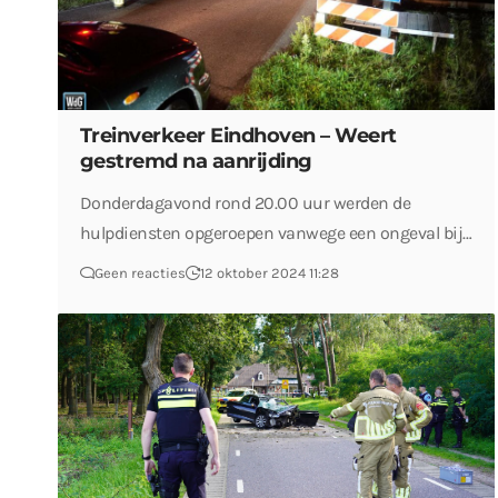
Treinverkeer Eindhoven – Weert
gestremd na aanrijding
Donderdagavond rond 20.00 uur werden de
hulpdiensten opgeroepen vanwege een ongeval bij…
Geen reacties
12 oktober 2024 11:28