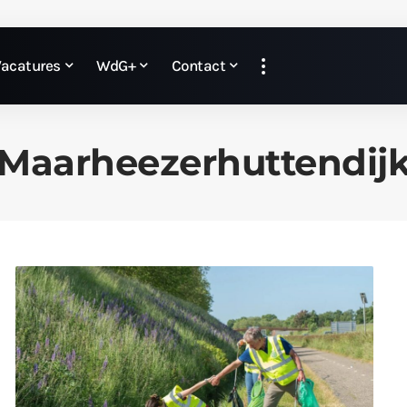
Vacatures
WdG+
Contact
Maarheezerhuttendij