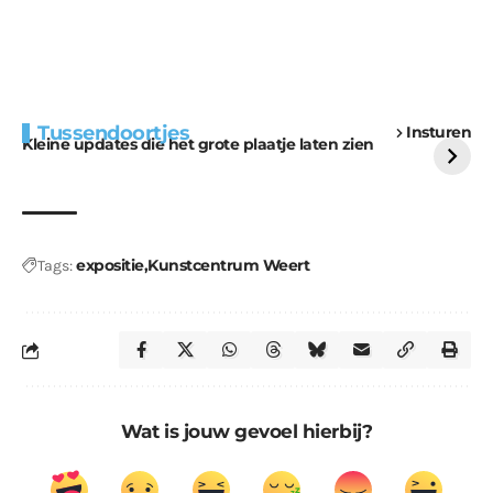
Extra bouwmateriaal
Tunnels blijven een
Tussendoortjes
Insturen
voor kabouters
uitdaging
Kleine updates die het grote plaatje laten zien
expositie
Kunstcentrum Weert
Tags:
Wat is jouw gevoel hierbij?