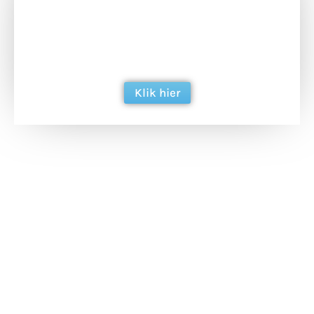
Doneer het WdG-team een kop koffie en
ondersteun hun inzet voor dagelijks gratis
berichtgeving. Dank je wel alvast!
Klik hier