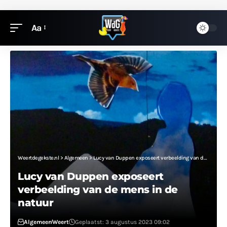
Aa
Weertdegekste.nl
>
Algemeen
>
Lucy van Duppen exposeert verbeelding van de mens in de natuur
Lucy van Duppen exposeert
verbeelding van de mens in de
natuur
Algemeen
Weert
Geplaatst: 3 augustus 2023 09:02