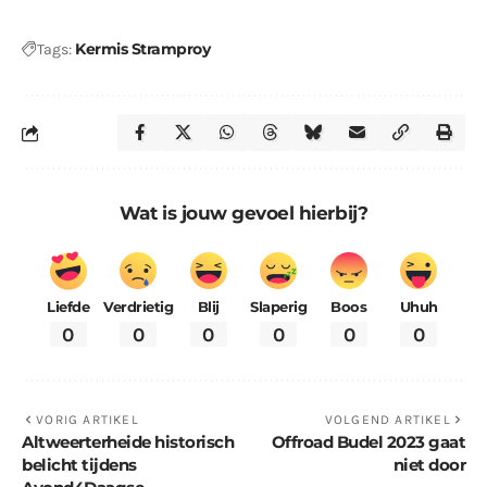
Kermis Stramproy
Tags:
Wat is jouw gevoel hierbij?
Liefde
Verdrietig
Blij
Slaperig
Boos
Uhuh
0
0
0
0
0
0
VORIG ARTIKEL
VOLGEND ARTIKEL
Altweerterheide historisch
Offroad Budel 2023 gaat
belicht tijdens
niet door