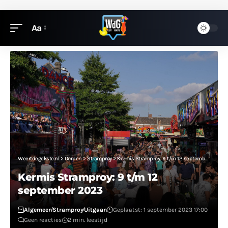
Aa
Weertdegekste.nl
>
Dorpen
>
Stramproy
>
Kermis Stramproy: 9 t/m 12 september 2023
Kermis Stramproy: 9 t/m 12
september 2023
Algemeen
Stramproy
Uitgaan
Geplaatst: 1 september 2023 17:00
Geen reacties
2 min. leestijd