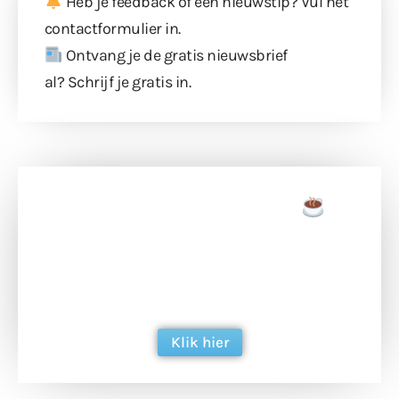
Heb je feedback of een nieuwstip? Vul
het
contactformulier
in.
Ontvang je de gratis nieuwsbrief
al?
Schrijf je gratis in
.
Doneer een tas koffie
Doneer het WdG-team een kop koffie en
ondersteun hun inzet voor dagelijks gratis
berichtgeving. Dank je wel alvast!
Klik hier