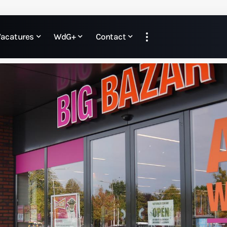
Vacatures
WdG+
Contact