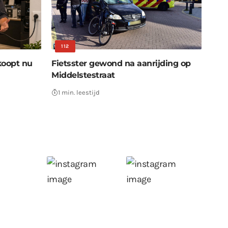
112
koopt nu
Fietsster gewond na aanrijding op
Middelstestraat
1 min. leestijd