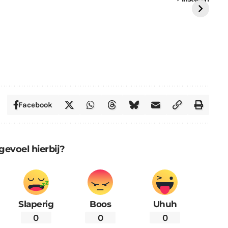
St
Facebook
gevoel hierbij?
Slaperig
Boos
Uhuh
0
0
0