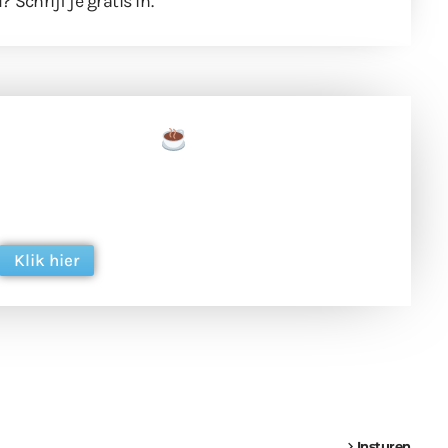
l?
Schrijf je gratis in
.
een tas koffie
 en ondersteun hun inzet voor dagelijks gratis
ing. Dank je wel alvast!
Klik hier
een
Weer een
Luchtballon boven
Ni
vrachtwagen vast
Weert
ge
Insturen