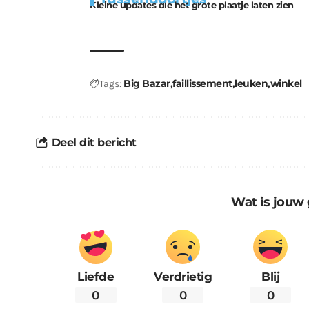
Kleine updates die het grote plaatje laten zien
kabouters
Big Bazar
faillissement
leuken
winkel
Tags:
Deel dit bericht
Wat is jouw 
Liefde
Verdrietig
Blij
0
0
0