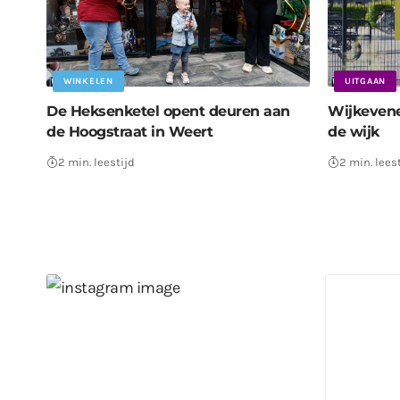
WINKELEN
UITGAAN
De Heksenketel opent deuren aan
Wijkevene
de Hoogstraat in Weert
de wijk
2 min. leestijd
2 min. lees