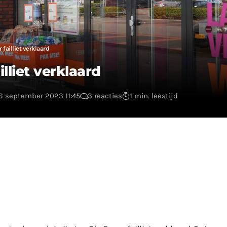
failliet verklaard
lliet verklaard
26 september 2023 11:45
3 reacties
1 min. leestijd