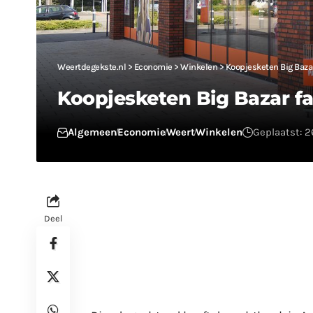
Weertdegekste.nl
>
Economie
>
Winkelen
>
Koopjesketen Big Bazar 
Koopjesketen Big Bazar fai
Algemeen
Economie
Weert
Winkelen
Geplaatst: 
Deel