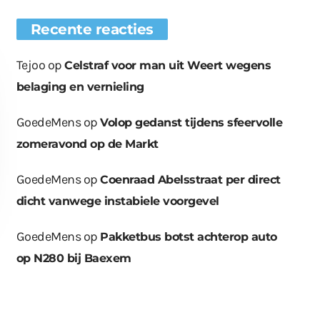
Recente reacties
Tejoo
op
Celstraf voor man uit Weert wegens
belaging en vernieling
GoedeMens
op
Volop gedanst tijdens sfeervolle
zomeravond op de Markt
GoedeMens
op
Coenraad Abelsstraat per direct
dicht vanwege instabiele voorgevel
GoedeMens
op
Pakketbus botst achterop auto
op N280 bij Baexem
euwe bomen
Wat er in kan, kan er
Bende bij
plaatst op
ook uit
containerpark