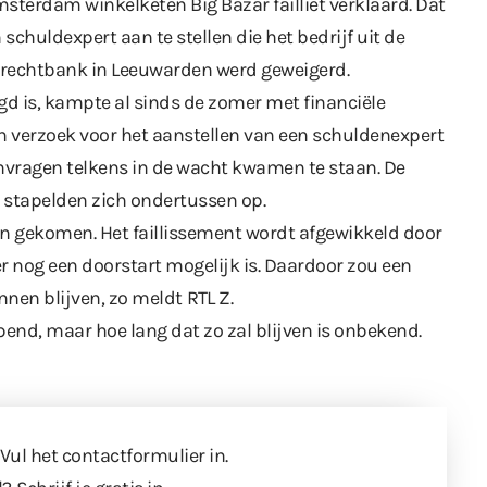
terdam winkelketen Big Bazar failliet verklaard. Dat
chuldexpert aan te stellen die het bedrijf uit de
rechtbank in Leeuwarden
werd geweigerd.
gd is, kampte al sinds de zomer met financiële
en verzoek voor het aanstellen van een schuldenexpert
nvragen telkens in de wacht kwamen te staan. De
 stapelden zich ondertussen op.
n gekomen. Het faillissement wordt afgewikkeld door
 er nog een doorstart mogelijk is. Daardoor zou een
nnen blijven, zo meldt
RTL Z
.
end, maar hoe lang dat zo zal blijven is onbekend.
 Vul
het contactformulier
in.