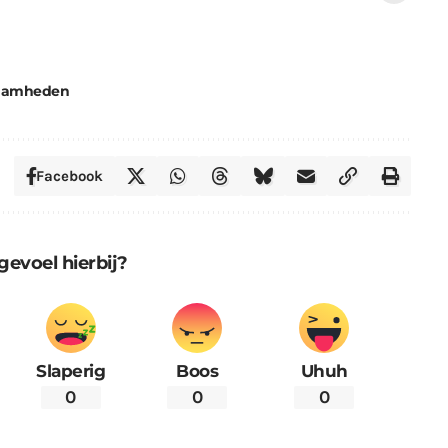
aamheden
Facebook
gevoel hierbij?
Slaperig
Boos
Uhuh
0
0
0