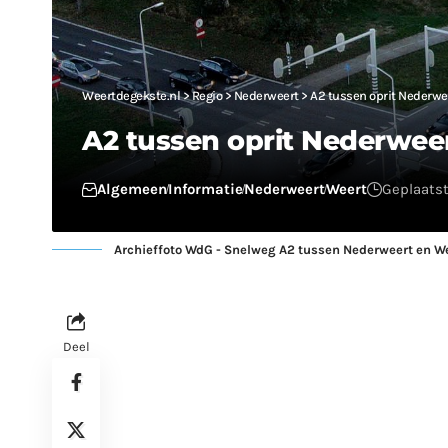
Weertdegekste.nl
>
Regio
>
Nederweert
>
A2 tussen oprit Nederwe
A2 tussen oprit Nederwee
Algemeen
Informatie
Nederweert
Weert
Geplaatst
Archieffoto WdG - Snelweg A2 tussen Nederweert en W
Deel