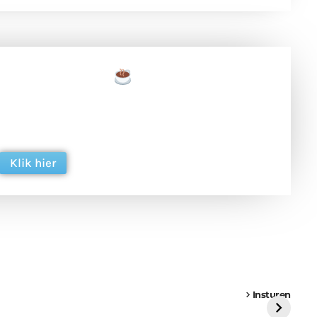
een tas koffie
 en ondersteun hun inzet voor dagelijks gratis
ing. Dank je wel alvast!
Klik hier
een
Weer een
Luchtballon boven
Ni
vrachtwagen vast
Weert
ge
Insturen
St