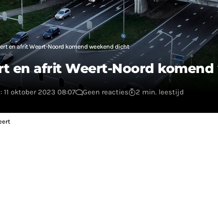
ert en afrit Weert-Noord komend weekend dicht
rt en afrit Weert-Noord komend
: 11 oktober 2023 08:07
Geen reacties
2 min. leestijd
eert