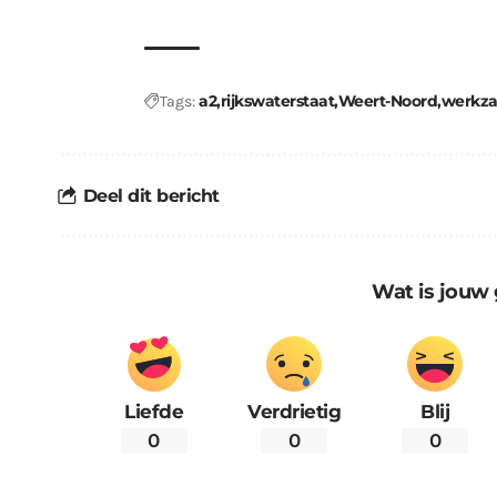
a2
rijkswaterstaat
Weert-Noord
werkz
Tags:
Deel dit bericht
Wat is jouw 
Liefde
Verdrietig
Blij
0
0
0