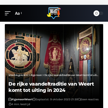
Aa
Weertdegekste.nl
>
Algemeen
>
De rijke vaandeltraditie van Weert komt tot uiting in 2024
De rijke vaandeltraditie van Weert
komt tot uiting in 2024
Algemeen
Weert
Geplaatst: 9 oktober 2023 21:30
Geen reacties
4 min. leestijd