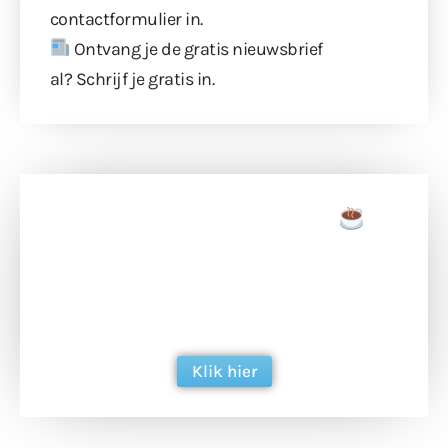
contactformulier
in.
Ontvang je de gratis nieuwsbrief
al?
Schrijf je gratis in
.
Doneer een tas koffie
Doneer het WdG-team een kop koffie en
ondersteun hun inzet voor dagelijks gratis
berichtgeving. Dank je wel alvast!
Klik hier