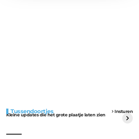
Extra bouwmateriaal
Tunnels blijven een
Tussendoortjes
Insturen
voor kabouters
uitdaging
Kleine updates die het grote plaatje laten zien