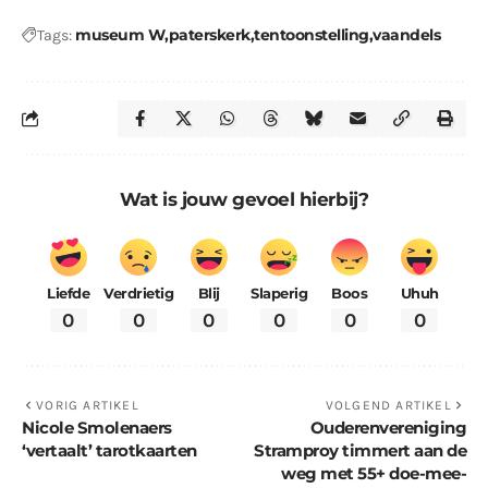
museum W
paterskerk
tentoonstelling
vaandels
Tags:
Wat is jouw gevoel hierbij?
Liefde
Verdrietig
Blij
Slaperig
Boos
Uhuh
0
0
0
0
0
0
VORIG ARTIKEL
VOLGEND ARTIKEL
Nicole Smolenaers
Ouderenvereniging
‘vertaalt’ tarotkaarten
Stramproy timmert aan de
weg met 55+ doe-mee-