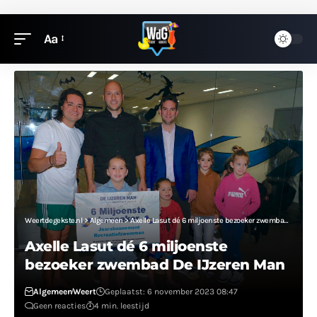
Aa
Weertdegekste.nl
>
Algemeen
>
Axelle Lasut dé 6 miljoenste bezoeker zwembad De IJzeren Man
Axelle Lasut dé 6 miljoenste
bezoeker zwembad De IJzeren Man
Algemeen
Weert
Geplaatst: 6 november 2023 08:47
Geen reacties
4 min. leestijd