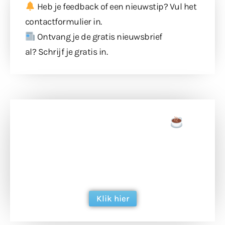
Heb je feedback of een nieuwstip? Vul
het
contactformulier
in.
Ontvang je de gratis nieuwsbrief
al?
Schrijf je gratis in
.
Doneer een tas koffie
Doneer het WdG-team een kop koffie en
ondersteun hun inzet voor dagelijks gratis
berichtgeving. Dank je wel alvast!
Klik hier