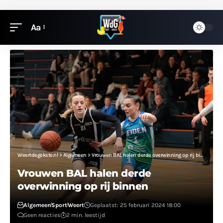
Aa
Weertdegekste.nl
>
Algemeen
>
Vrouwen BAL halen derde overwinning op rij binnen
Vrouwen BAL halen derde
overwinning op rij binnen
Algemeen
Sport
Weert
Geplaatst: 25 februari 2024 18:00
Geen reacties
2 min. leestijd