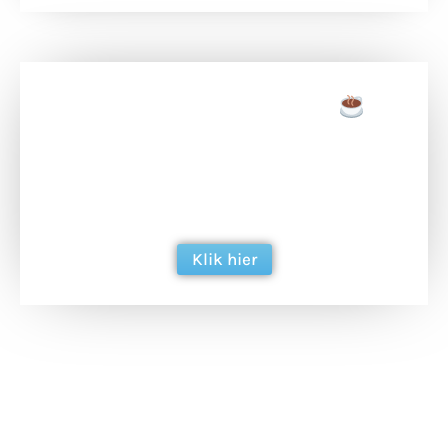
Doneer een tas koffie
Doneer het WdG-team een kop koffie en
ondersteun hun inzet voor dagelijks gratis
berichtgeving. Dank je wel alvast!
Klik hier