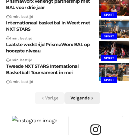
PrismaWorx verlengt partnership met
BAL voor drie jaar
SPORT
3 min. leestijd
Internationaal basketbal in Weert met
NXT STARS
SPORT
1 min. leestijd
Laatste wedstrijd PrismaWorx BAL op
hoogste niveau
SPORT
1 min. leestijd
Tweede NXT STARS International
Basketball Tournament in mei
SPORT
3 min. leestijd
Vorige
Volgende