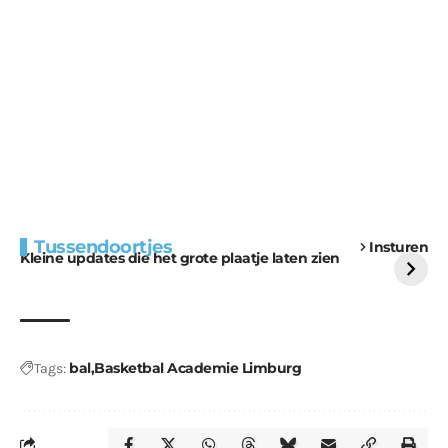
Extra bouwmateriaal
Tunnels blijven een
Tussendoortjes
Insturen
voor kabouters
uitdaging
Kleine updates die het grote plaatje laten zien
bal
Basketbal Academie Limburg
Tags: