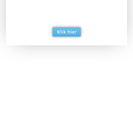
Doneer het WdG-team een kop koffie en
ondersteun hun inzet voor dagelijks gratis
berichtgeving. Dank je wel alvast!
Klik hier