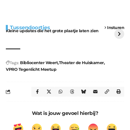
Extra bouwmateriaal
Tunnels blijven een
Tussendoortjes
Insturen
voor kabouters
uitdaging
Kleine updates die het grote plaatje laten zien
Bibliocenter Weert
Theater de Huiskamer
Tags:
VPRO Tegenlicht Meetup
Wat is jouw gevoel hierbij?