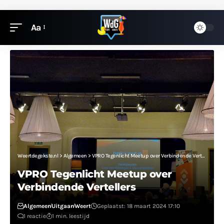
Aa
Weertdegekste.nl
>
Algemeen
>
VPRO Tegenlicht Meetup over Verbindende Vertellers
VPRO Tegenlicht Meetup over
Verbindende Vertellers
Algemeen
Uitgaan
Weert
Geplaatst: 18 maart 2024 17:10
1 reactie
1 min. leestijd