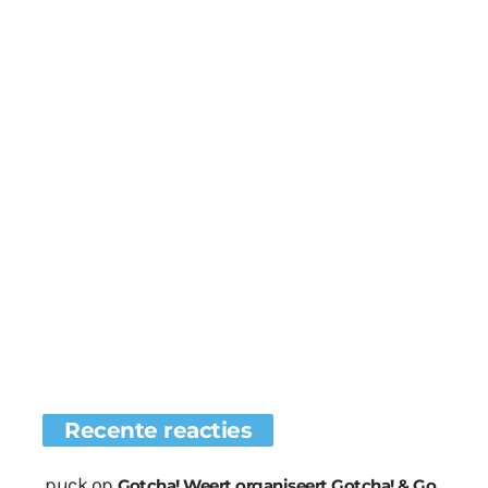
Recente reacties
.puck
op
Gotcha! Weert organiseert Gotcha! & Go