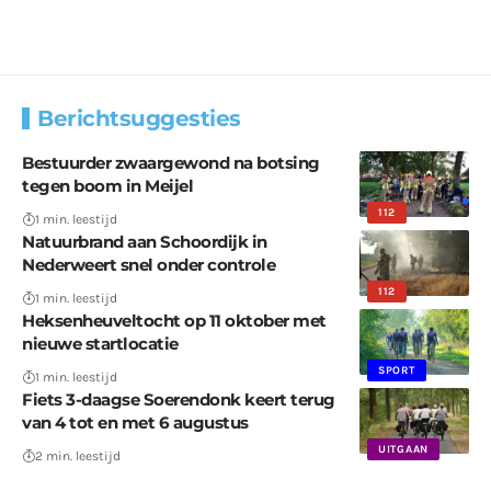
Berichtsuggesties
Bestuurder zwaargewond na botsing
tegen boom in Meijel
112
1 min. leestijd
Natuurbrand aan Schoordijk in
Nederweert snel onder controle
112
1 min. leestijd
Heksenheuveltocht op 11 oktober met
nieuwe startlocatie
SPORT
1 min. leestijd
Fiets 3-daagse Soerendonk keert terug
van 4 tot en met 6 augustus
UITGAAN
2 min. leestijd