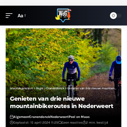
Aa
Weertdegekste.nl
>
Regio
>
Cranendonck
>
Genieten van drie nieuwe mountainbikeroutes in Nederweert
Genieten van drie nieuwe
mountainbikeroutes in Nederweert
Algemeen
Cranendonck
Nederweert
Peel en Maas
Geplaatst: 15 april 2024 11:25
Geen reacties
2 min. leestijd