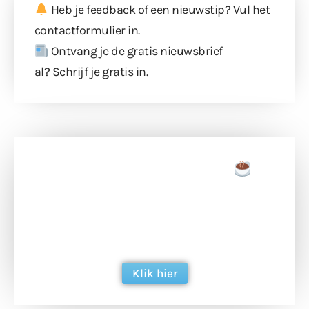
Heb je feedback of een nieuwstip? Vul
het
contactformulier
in.
Ontvang je de gratis nieuwsbrief
al?
Schrijf je gratis in
.
Doneer een tas koffie
Doneer het WdG-team een kop koffie en
ondersteun hun inzet voor dagelijks gratis
berichtgeving. Dank je wel alvast!
Klik hier