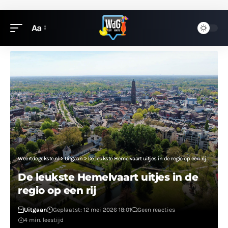
Aa
Weertdegekste.nl
>
Uitgaan
>
De leukste Hemelvaart uitjes in de regio op een rij
De leukste Hemelvaart uitjes in de
regio op een rij
Uitgaan
Geplaatst: 12 mei 2026 18:01
Geen reacties
4 min. leestijd