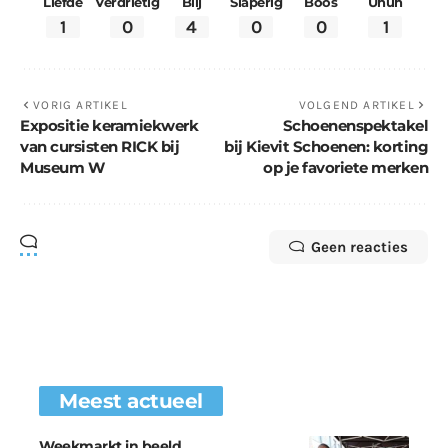
Liefde
Verdrietig
Blij
Slaperig
Boos
Uhuh
1
0
4
0
0
1
VORIG ARTIKEL
VOLGEND ARTIKEL
Expositie keramiekwerk
Schoenenspektakel
van cursisten RICK bij
bij Kievit Schoenen: korting
Museum W
op je favoriete merken
Geen reacties
Meest actueel
Weekmarkt in beeld