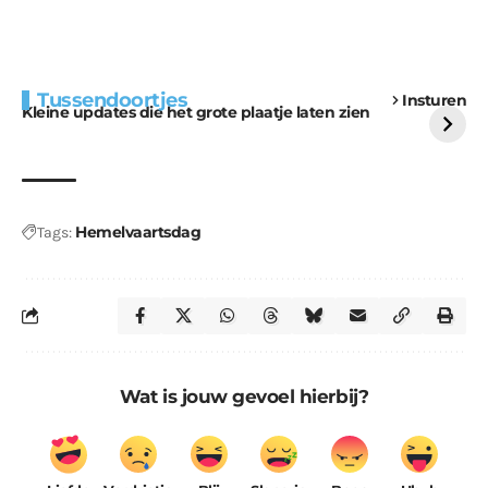
Extra bouwmateriaal
Tunnels blijven een
Tussendoortjes
Insturen
voor kabouters
uitdaging
Kleine updates die het grote plaatje laten zien
Hemelvaartsdag
Tags:
Wat is jouw gevoel hierbij?