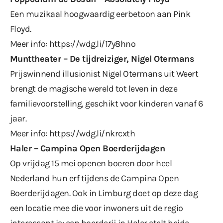
Een muzikaal hoogwaardig eerbetoon aan Pink
Floyd.
Meer info:
https://wdg.li/17y8hno
Munttheater – De tijdreiziger, Nigel Otermans
Prijswinnend illusionist Nigel Otermans uit Weert
brengt de magische wereld tot leven in deze
familievoorstelling, geschikt voor kinderen vanaf 6
jaar.
Meer info:
https://wdg.li/nkrcxth
Haler – Campina Open Boerderijdagen
Op vrijdag 15 mei openen boeren door heel
Nederland hun erf tijdens de Campina Open
Boerderijdagen. Ook in Limburg doet op deze dag
een locatie mee die voor inwoners uit de regio
interessant is: een boerderij in Haler stelt beide