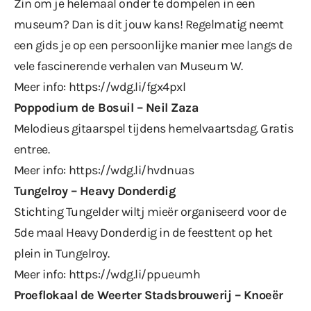
Zin om je helemaal onder te dompelen in een
museum? Dan is dit jouw kans! Regelmatig neemt
een gids je op een persoonlijke manier mee langs de
vele fascinerende verhalen van Museum W.
Meer info:
https://wdg.li/fgx4pxl
Poppodium de Bosuil – Neil Zaza
Melodieus gitaarspel tijdens hemelvaartsdag. Gratis
entree.
Meer info:
https://wdg.li/hvdnuas
Tungelroy – Heavy Donderdig
Stichting Tungelder wiltj mieër organiseerd voor de
5de maal Heavy Donderdig in de feesttent op het
plein in Tungelroy.
Meer info:
https://wdg.li/ppueumh
Proeflokaal de Weerter Stadsbrouwerij – Knoeër