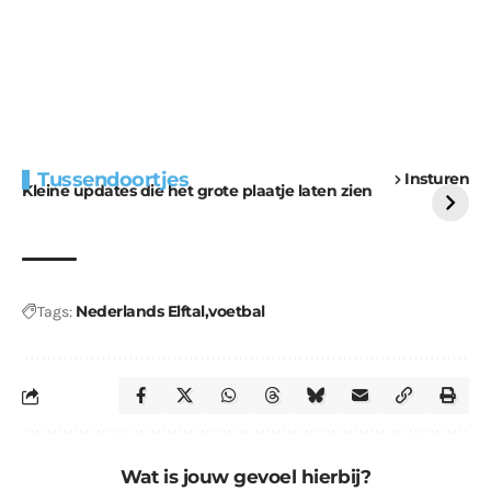
Extra bouwmateriaal
Tunnels blijven een
Tussendoortjes
Insturen
voor kabouters
uitdaging
Kleine updates die het grote plaatje laten zien
Nederlands Elftal
voetbal
Tags:
Wat is jouw gevoel hierbij?