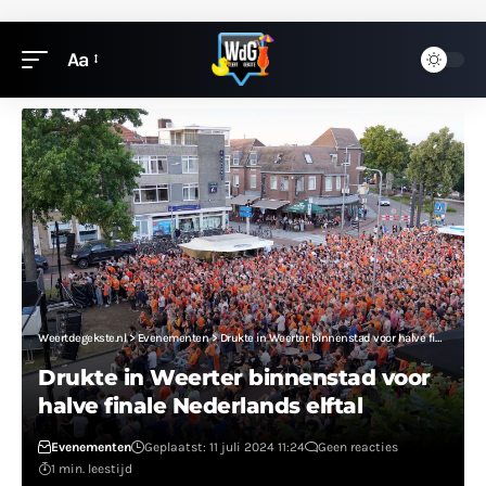
Aa
Weertdegekste.nl
>
Evenementen
>
Drukte in Weerter binnenstad voor halve finale Nederlands elftal
Drukte in Weerter binnenstad voor
halve finale Nederlands elftal
Evenementen
Geplaatst: 11 juli 2024 11:24
Geen reacties
1 min. leestijd