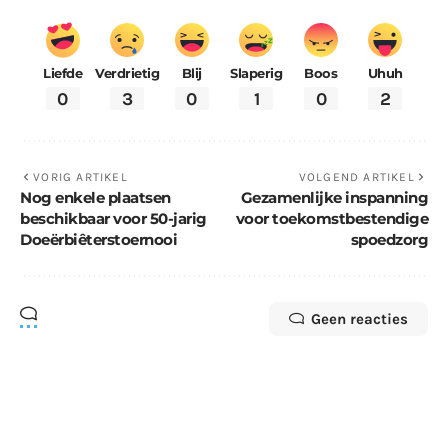
Liefde
Verdrietig
Blij
Slaperig
Boos
Uhuh
0
3
0
1
0
2
VORIG ARTIKEL
VOLGEND ARTIKEL
Nog enkele plaatsen
Gezamenlijke inspanning
beschikbaar voor 50-jarig
voor toekomstbestendige
Doeërbiêterstoernooi
spoedzorg
Geen reacties