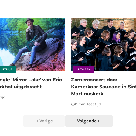
CULTUUR
UITGAAN
gle ‘Mirror Lake’ van Eric
Zomerconcert door
rkhof uitgebracht
Kamerkoor Saudade in Sin
Martinuskerk
tijd
2 min. leestijd
Vorige
Volgende