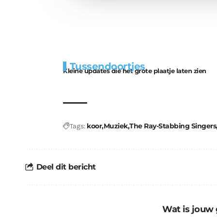
Extra
Tunnels blijven 
Tussendoortjes
bouwmateriaal voor
uitdaging
Kleine updates die het grote plaatje laten zien
kabouters
koor
Muziek
The Ray-Stabbing Singers
Tags:
Deel dit bericht
Wat is jouw 