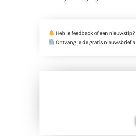
Heb je feedback of een nieuwstip?
Ontvang je de gratis nieuwsbrief a
Doneer 
Doneer het WdG-team een kop koffie
berichtgev