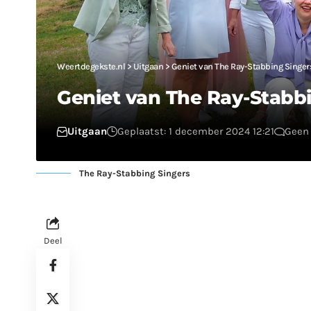
Weertdegekste.nl
>
Uitgaan
>
Geniet van The Ray-Stabbing Singer
Geniet van The Ray-Stabbi
Uitgaan
Geplaatst: 1 december 2024 12:21
Geen 
The Ray-Stabbing Singers
Deel