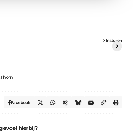
een
Weer een
Luchtballon boven
Ni
vrachtwagen vast
Weert
ge
Insturen
St
Thorn
Facebook
gevoel hierbij?