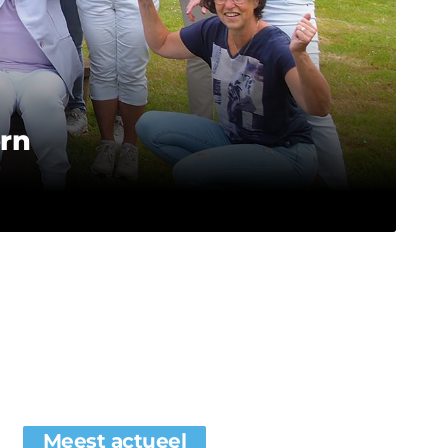
orn
Meest actueel