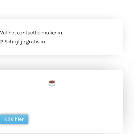
 Vul
het contactformulier
in.
l?
Schrijf je gratis in
.
een tas koffie
 en ondersteun hun inzet voor dagelijks gratis
ing. Dank je wel alvast!
Klik hier