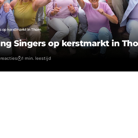
s op kerstmarkt in Thorn
ng Singers op kerstmarkt in Th
reacties
1 min. leestijd