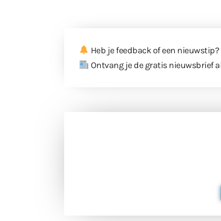
Heb je feedback of een nieuwstip?
Ontvang je de gratis nieuwsbrief a
Doneer 
Doneer het WdG-team een kop koffie
berichtgev