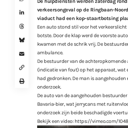
De hulpdiensten werden zaterdag rond
verkeersongeval op de Ringbaan-Noord 
viaduct had een kop-staartbotsing pl
Een auto stond stil voor het verkeerslic
botste. Door de klap werd de voorste aut
kwamen met de schrik vrij. De bestuurde
ambulance.
De bestuurder van de achteropkomende au
(indicatie van fout) op het apparaat, wat 
had gedronken. De man is aangehouden en
onderzoek.
De auto van de aangehouden bestuurder is
Bavaria-bier, wat jerrycans met ruitenvlo
onderzoek zijn beide beschadigde voertui
Bekijk een video:
https://vimeo.com/104