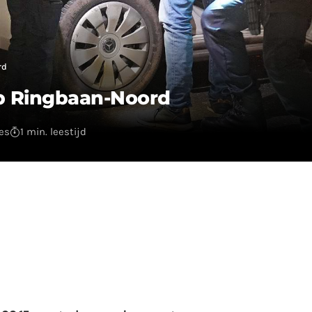
rd
p Ringbaan-Noord
es
1 min. leestijd