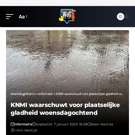
Aa
Weertdegekste.nl
>
Informatie
>
KNMI waarschuwt voor plaatselijke gladheid woensdagochtend
KNMI waarschuwt voor plaatselijke
gladheid woensdagochtend
Informatie
Geplaatst: 7 januari 2025 16:56
Geen reacties
1 min. leestijd