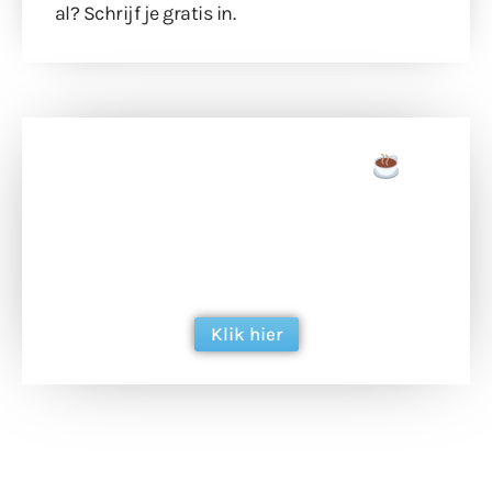
al?
Schrijf je gratis in
.
Doneer een tas koffie
Doneer het WdG-team een kop koffie en
ondersteun hun inzet voor dagelijks gratis
berichtgeving. Dank je wel alvast!
Klik hier