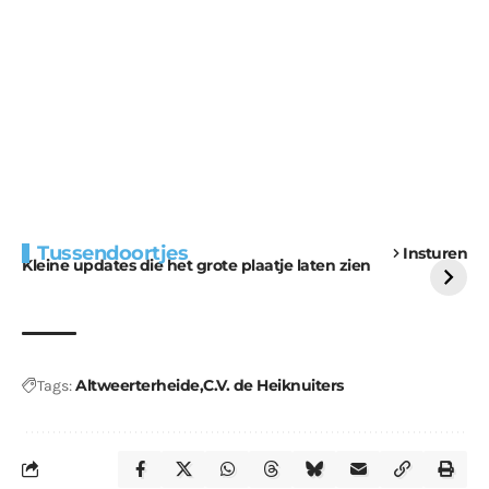
Extra bouwmateriaal
Tunnels blijven een
Tussendoortjes
Insturen
voor kabouters
uitdaging
Kleine updates die het grote plaatje laten zien
Altweerterheide
C.V. de Heiknuiters
Tags: