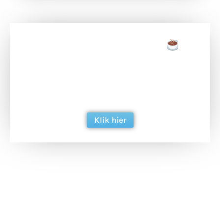
Doneer een tas koffie
Doneer het WdG-team een kop koffie en
ondersteun hun inzet voor dagelijks gratis
berichtgeving. Dank je wel alvast!
Klik hier