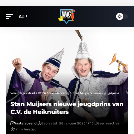
Aa
Weertdegekste.nl
>
WdG+
>
Vastelaovendj
>
Stan Muijsers nieuwe jeugdprins van C.V. de Heiknuiters
Stan Muijsers nieuwe jeugdprins van
C.V. de Heiknuiters
Vastelaovendj
Geplaatst: 26 januari 2025 17:15
Geen reacties
1 min. leestijd