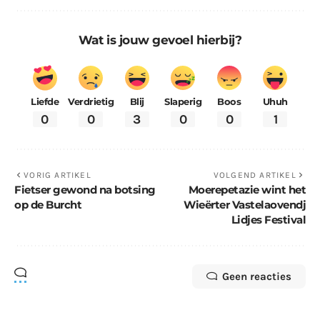
Wat is jouw gevoel hierbij?
Liefde
Verdrietig
Blij
Slaperig
Boos
Uhuh
0
0
3
0
0
1
VORIG ARTIKEL
VOLGEND ARTIKEL
Fietser gewond na botsing
Moerepetazie wint het
op de Burcht
Wieërter Vastelaovendj
Lidjes Festival
Geen reacties